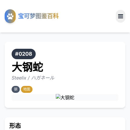
工具
宝可梦图鉴百科
关于
#0208
大钢蛇
Steelix / ハガネール
钢
地面
形态