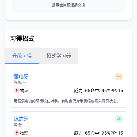
携带金属膜连接交换
习得招式
升级习得
招式学习器
雷电牙
电
等级: —
物理
威力: 65
命中: 95%
PP: 15
用蓄满电流的牙齿咬住对手。有时会使对手畏缩或陷入麻痹状态。
冰冻牙
冰
等级: —
物理
威力: 65
命中: 95%
PP: 15