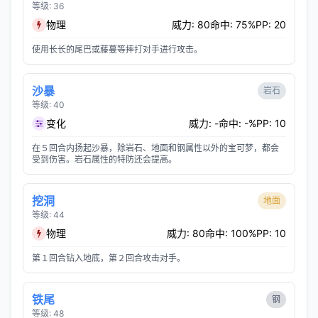
等级: 36
物理
威力: 80
命中: 75%
PP: 20
使用长长的尾巴或藤蔓等摔打对手进行攻击。
沙暴
岩石
等级: 40
变化
威力: -
命中: -%
PP: 10
在５回合内扬起沙暴，除岩石、地面和钢属性以外的宝可梦，都会
受到伤害。岩石属性的特防还会提高。
挖洞
地面
等级: 44
物理
威力: 80
命中: 100%
PP: 10
第１回合钻入地底，第２回合攻击对手。
铁尾
钢
等级: 48