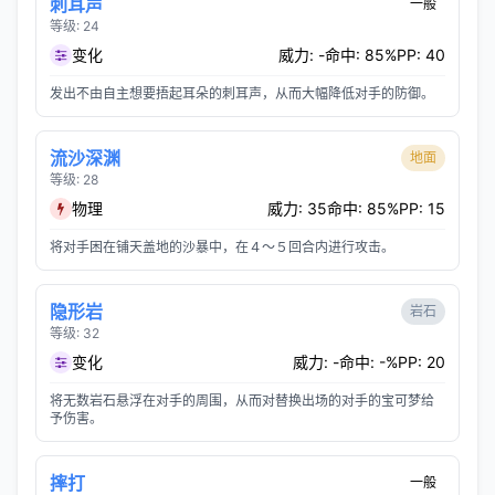
刺耳声
一般
等级: 24
变化
威力: -
命中: 85%
PP: 40
发出不由自主想要捂起耳朵的刺耳声，从而大幅降低对手的防御。
流沙深渊
地面
等级: 28
物理
威力: 35
命中: 85%
PP: 15
将对手困在铺天盖地的沙暴中，在４～５回合内进行攻击。
隐形岩
岩石
等级: 32
变化
威力: -
命中: -%
PP: 20
将无数岩石悬浮在对手的周围，从而对替换出场的对手的宝可梦给
予伤害。
摔打
一般