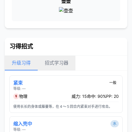
壶壶
习得招式
升级习得
招式学习器
紧束
一般
等级: —
物理
威力: 15
命中: 90%
PP: 20
使用长长的身体或藤蔓等，在４～５回合内紧束对手进行攻击。
缩入壳中
水
等级: —