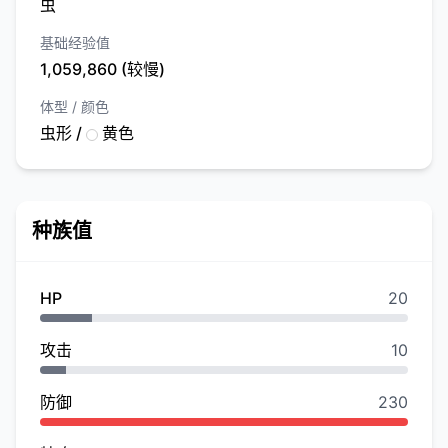
虫
基础经验值
1,059,860 (较慢)
体型 / 颜色
虫形 /
黄色
种族值
HP
20
攻击
10
防御
230