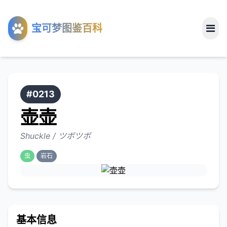
工具
宝可梦图鉴百科
关于
#0213
壶壶
Shuckle / ツボツボ
虫
岩石
基本信息