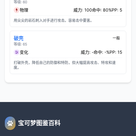
等级: 60
物理
威力: 100
命中: 80%
PP: 5
用尖尖的岩石刺入对手进行攻击。容易击中要害。
破壳
一般
等级: 65
变化
威力: -
命中: -%
PP: 15
打破外壳，降低自己的防御和特防，但大幅提高攻击、特攻和速
度。
宝可梦图鉴百科