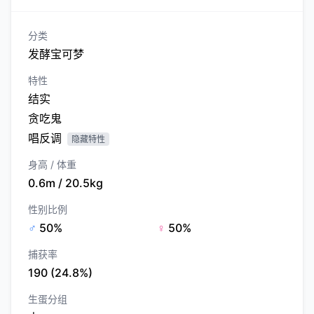
分类
发酵宝可梦
特性
结实
贪吃鬼
唱反调
隐藏特性
身高 / 体重
0.6m / 20.5kg
性别比例
♂
50%
♀
50%
捕获率
190 (24.8%)
生蛋分组