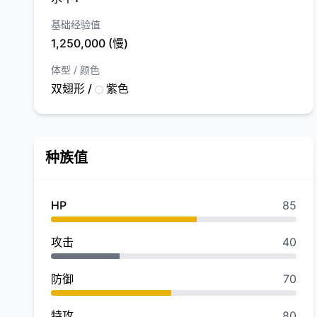
基础经验值
1,250,000 (慢)
体型 / 颜色
双翅形 /
紫色
种族值
HP
85
攻击
40
防御
70
特攻
80