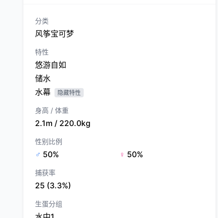
分类
风筝宝可梦
特性
悠游自如
储水
水幕
隐藏特性
身高 / 体重
2.1m / 220.0kg
性别比例
♂
50%
♀
50%
捕获率
25 (3.3%)
生蛋分组
水中1