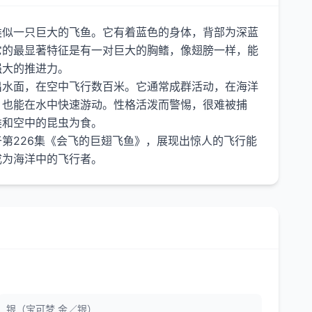
类似一只巨大的飞鱼。它有着蓝色的身体，背部为深蓝
它的最显著特征是有一对巨大的胸鳍，像翅膀一样，能
强大的推进力。
出水面，在空中飞行数百米。它通常成群活动，在海洋
，也能在水中快速游动。性格活泼而警惕，很难被捕
类和空中的昆虫为食。
第226集《会飞的巨翅飞鱼》，展现出惊人的飞行能
银（宝可梦 金／银）