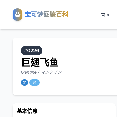
宝可梦图鉴百科
首页
#0226
巨翅飞鱼
Mantine / マンタイン
水
飞行
基本信息