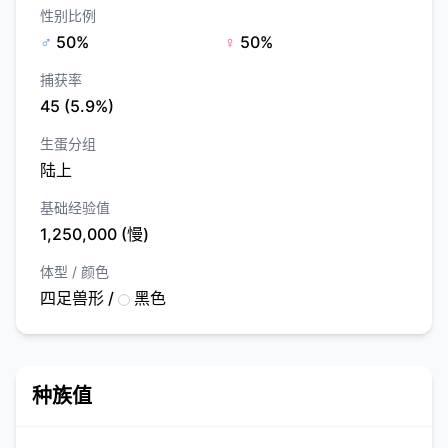
性别比例
♂
50%
♀
50%
捕获率
45 (5.9%)
生蛋分组
陆上
基础经验值
1,250,000 (慢)
体型 / 颜色
四足兽形 /
黑色
种族值