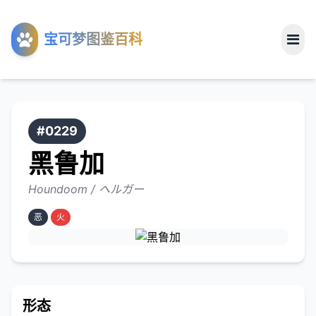
工具
宝可梦图鉴百科
关于
#0229
黑鲁加
Houndoom / ヘルガー
恶
火
形态