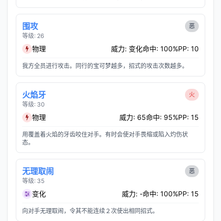
围攻
恶
等级: 26
物理
威力: 变化
命中: 100%
PP: 10
我方全员进行攻击。同行的宝可梦越多，招式的攻击次数越多。
火焰牙
火
等级: 30
物理
威力: 65
命中: 95%
PP: 15
用覆盖着火焰的牙齿咬住对手。有时会使对手畏缩或陷入灼伤状
态。
无理取闹
恶
等级: 35
变化
威力: -
命中: 100%
PP: 15
向对手无理取闹，令其不能连续２次使出相同招式。