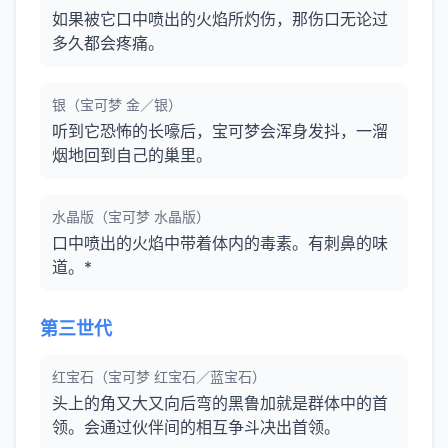
如果被它口中喷出的火焰所灼伤，那伤口无论过
多久都会疼痛。
银（宝可梦 金／银）
听到它恐怖的长嚎后，宝可梦会浑身发抖，一溜
烟地回到自己的巢里。
水晶版（宝可梦 水晶版）
口中喷出的火焰中带着体内的毒素。有刺鼻的味
道。*
第三世代
红宝石（宝可梦 红宝石／蓝宝石）
头上的角又大又向后弯的黑鲁加就是群体中的首
领。会通过伙伴间的相互争斗决出首领。