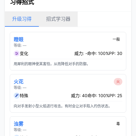
习得招式
升级习得
招式学习器
瞪眼
一般
等级: —
变化
威力: -
命中: 100%
PP: 30
用犀利的眼神使其害怕，从而降低对手的防御。
火花
火
等级: —
特殊
威力: 40
命中: 100%
PP: 25
向对手发射小型火焰进行攻击。有时会让对手陷入灼伤状态。
浊雾
毒
等级: —