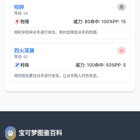
咬碎
恶
等级: 56
物理
威力: 80
命中: 100%
PP: 15
用利牙咬碎对手进行攻击。有时会降低对手的防御。
烈火深渊
火
等级: 62
特殊
威力: 100
命中: 50%
PP: 5
用烈焰包裹住对手进行攻击。让对手陷入灼伤状态。
宝可梦图鉴百科