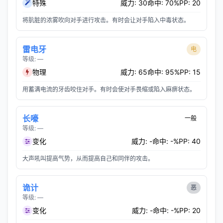
特殊
威力: 30
命中: 70%
PP: 20
将肮脏的浓雾吹向对手进行攻击。有时会让对手陷入中毒状态。
雷电牙
电
等级: —
物理
威力: 65
命中: 95%
PP: 15
用蓄满电流的牙齿咬住对手。有时会使对手畏缩或陷入麻痹状态。
长嚎
一般
等级: —
变化
威力: -
命中: -%
PP: 40
大声吼叫提高气势，从而提高自己和同伴的攻击。
诡计
恶
等级: —
变化
威力: -
命中: -%
PP: 20