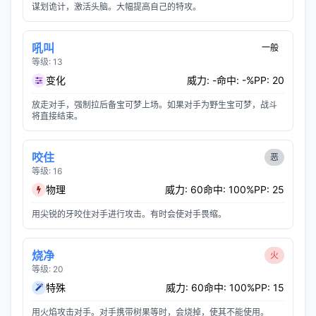
谋划诡计，激活头脑。大幅提高自己的特攻。
吼叫
一般
等级: 13
变化
威力: -
命中: -%
PP: 20
放走对手，强制拉后备宝可梦上场。如果对手为野生宝可梦，战斗
将直接结束。
咬住
恶
等级: 16
物理
威力: 60
命中: 100%
PP: 25
用尖锐的牙咬住对手进行攻击。有时会使对手畏缩。
烧净
火
等级: 20
特殊
威力: 60
命中: 100%
PP: 15
用火焰攻击对手。对手携带树果等时，会烧掉，使其不能使用。