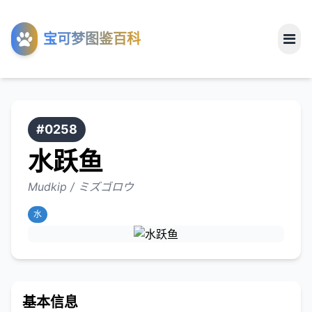
工具
宝可梦图鉴百科
关于
#0258
水跃鱼
Mudkip / ミズゴロウ
水
基本信息