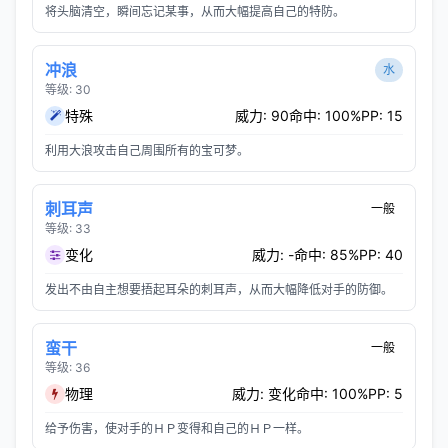
将头脑清空，瞬间忘记某事，从而大幅提高自己的特防。
冲浪
水
等级: 30
特殊
威力: 90
命中: 100%
PP: 15
利用大浪攻击自己周围所有的宝可梦。
刺耳声
一般
等级: 33
变化
威力: -
命中: 85%
PP: 40
发出不由自主想要捂起耳朵的刺耳声，从而大幅降低对手的防御。
蛮干
一般
等级: 36
物理
威力: 变化
命中: 100%
PP: 5
给予伤害，使对手的ＨＰ变得和自己的ＨＰ一样。