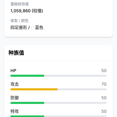
基础经验值
1,059,860 (较慢)
体型 / 颜色
四足兽形 /
蓝色
种族值
HP
50
攻击
70
防御
50
特攻
50