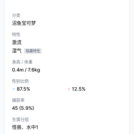
分类
沼鱼宝可梦
特性
激流
湿气
隐藏特性
身高 / 体重
0.4m / 7.6kg
性别比例
♂
87.5%
♀
12.5%
捕获率
45 (5.9%)
生蛋分组
怪兽、水中1