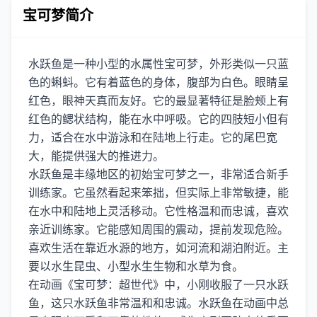
宝可梦简介
水跃鱼是一种小型的水属性宝可梦，外形类似一只蓝
色的蝌蚪。它有着蓝色的身体，腹部为白色。眼睛呈
红色，眼神天真而友好。它的最显著特征是脸颊上有
红色的鳃状结构，能在水中呼吸。它的四肢短小但有
力，适合在水中游泳和在陆地上行走。它的尾巴宽
大，能提供强大的推进力。
水跃鱼是丰缘地区的初始宝可梦之一，非常适合新手
训练家。它虽然看起来笨拙，但实际上非常敏捷，能
在水中和陆地上灵活移动。它性格温和而忠诚，喜欢
亲近训练家。它能感知周围的震动，提前发现危险。
喜欢生活在靠近水源的地方，如河流和湖泊附近。主
要以水生昆虫、小型水生生物和水草为食。
在动画《宝可梦：超世代》中，小刚收服了一只水跃
鱼，这只水跃鱼非常温和和忠诚。水跃鱼在动画中总