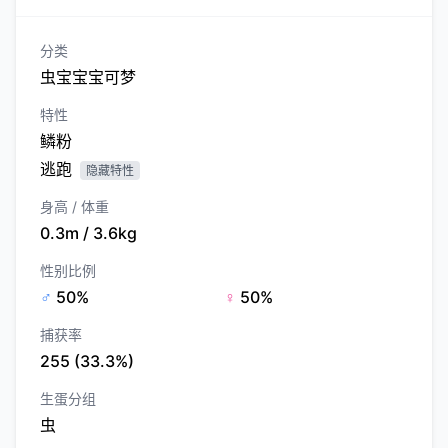
分类
虫宝宝宝可梦
特性
鳞粉
逃跑
隐藏特性
身高 / 体重
0.3m / 3.6kg
性别比例
♂
50%
♀
50%
捕获率
255 (33.3%)
生蛋分组
虫