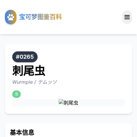
工具
宝可梦图鉴百科
关于
#0265
刺尾虫
Wurmple / ケムッソ
虫
基本信息