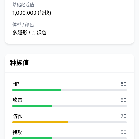
基础经验值
1,000,000 (较快)
体型 / 颜色
多翅形 /
绿色
种族值
HP
60
攻击
50
防御
70
特攻
50