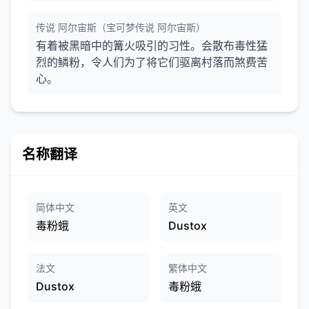
传说 阿尔宙斯（宝可梦传说 阿尔宙斯）
有着被黑暗中的篝火吸引的习性。会散布毒性猛
烈的鳞粉，令人们为了将它们驱离村落而煞费苦
心。
名称翻译
简体中文
英文
毒粉蛾
Dustox
法文
繁体中文
Dustox
毒粉蛾