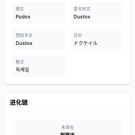
德文
意大利文
Pudox
Dustox
西班牙文
日文
Dustox
ドクケイル
韩文
독케일
进化链
未进化