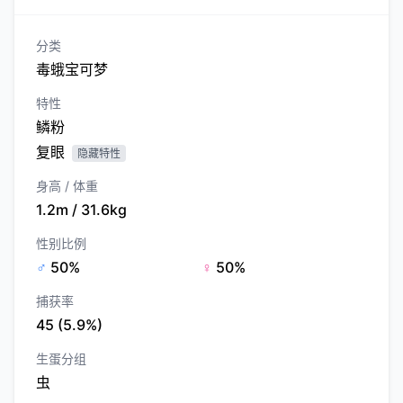
分类
毒蛾宝可梦
特性
鳞粉
复眼
隐藏特性
身高 / 体重
1.2m / 31.6kg
性别比例
♂
50%
♀
50%
捕获率
45 (5.9%)
生蛋分组
虫