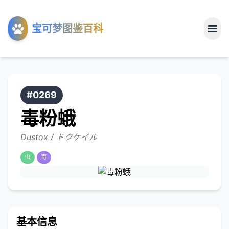
工具
宝可梦图鉴百科
关于
#0269
毒粉蛾
Dustox / ドクケイル
虫
毒
基本信息