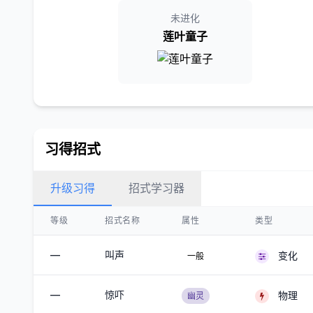
未进化
莲叶童子
习得招式
升级习得
招式学习器
等级
招式名称
属性
类型
—
叫声
变化
一般
—
惊吓
物理
幽灵