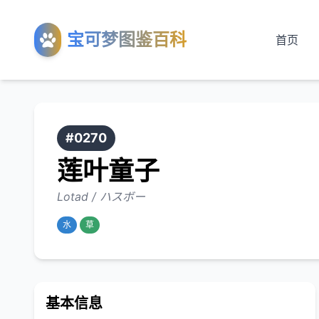
宝可梦图鉴百科
首页
#0270
莲叶童子
Lotad / ハスボー
水
草
基本信息