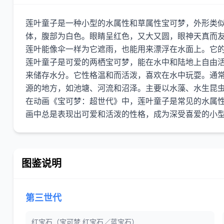
莲叶童子是一种小型的水属性和草属性宝可梦，外形类
体，腹部为白色。眼睛呈红色，又大又圆，眼神天真而
莲叶能像伞一样为它遮雨，也能用来漂浮在水面上。它
莲叶童子是可爱的两栖宝可梦，能在水中和陆地上自由
来储存水分。它性格温和而活泼，喜欢在水中玩耍。通
源的地方，如池塘、河流和沼泽。主要以水藻、水生昆
在动画《宝可梦：超世代》中，莲叶童子是常见的水属
图鉴说明
第三世代
红宝石（宝可梦 红宝石／蓝宝石）