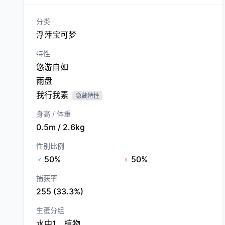
分类
浮萍宝可梦
特性
悠游自如
雨盘
我行我素
隐藏特性
身高 / 体重
0.5m / 2.6kg
性别比例
♂
50%
♀
50%
捕获率
255 (33.3%)
生蛋分组
水中1、植物