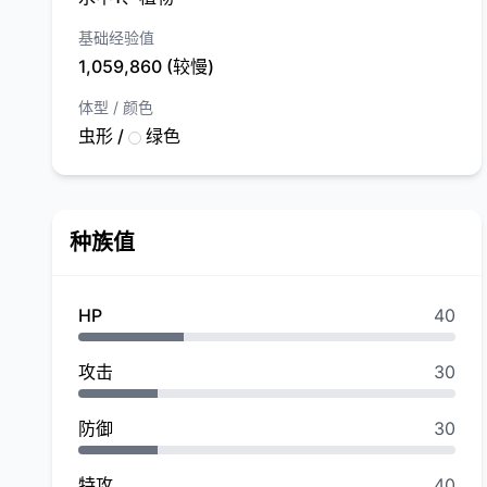
基础经验值
1,059,860 (较慢)
体型 / 颜色
虫形 /
绿色
种族值
HP
40
攻击
30
防御
30
特攻
40