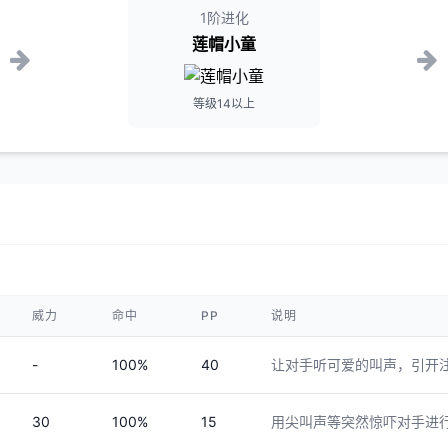
1阶进化
莲帽小童
等级14以上
威力
命中
PP
说明
-
100%
40
让对手听可爱的叫声，引开
30
100%
15
用尖叫声等突然惊吓对手进