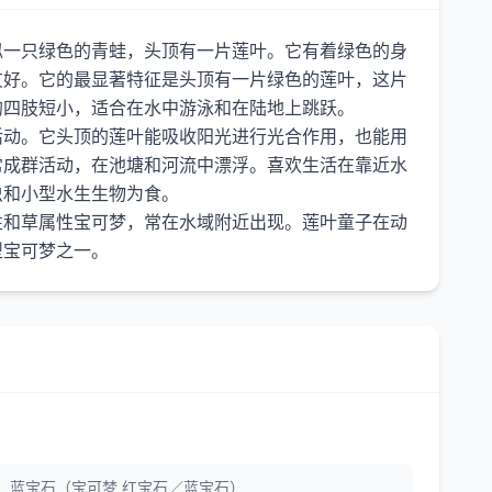
似一只绿色的青蛙，头顶有一片莲叶。它有着绿色的身
友好。它的最显著特征是头顶有一片绿色的莲叶，这片
的四肢短小，适合在水中游泳和在陆地上跳跃。
活动。它头顶的莲叶能吸收阳光进行光合作用，也能用
常成群活动，在池塘和河流中漂浮。喜欢生活在靠近水
虫和小型水生生物为食。
性和草属性宝可梦，常在水域附近出现。莲叶童子在动
蓝宝石（宝可梦 红宝石／蓝宝石）