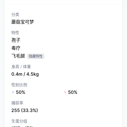
分类
蘑菇宝可梦
特性
孢子
毒疗
飞毛腿
隐藏特性
身高 / 体重
0.4m / 4.5kg
性别比例
♂
50%
♀
50%
捕获率
255 (33.3%)
生蛋分组