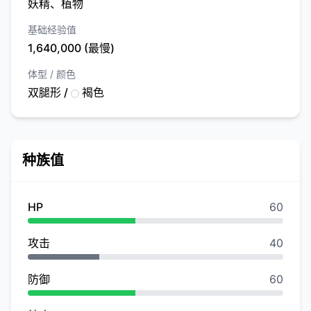
妖精、植物
基础经验值
1,640,000 (最慢)
体型 / 颜色
双腿形 /
褐色
种族值
HP
60
攻击
40
防御
60