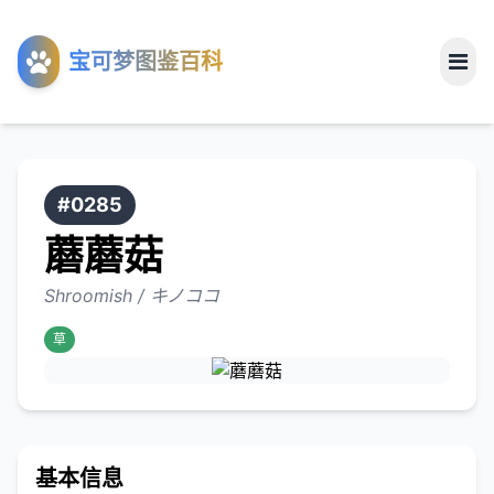
工具
宝可梦图鉴百科
关于
#0285
蘑蘑菇
Shroomish / キノココ
草
基本信息