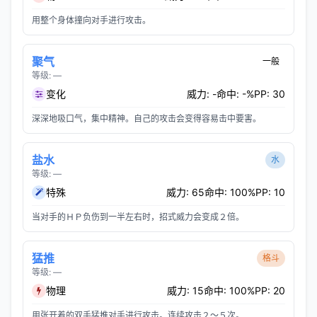
用整个身体撞向对手进行攻击。
聚气
一般
等级: —
变化
威力: -
命中: -%
PP: 30
深深地吸口气，集中精神。自己的攻击会变得容易击中要害。
盐水
水
等级: —
特殊
威力: 65
命中: 100%
PP: 10
当对手的ＨＰ负伤到一半左右时，招式威力会变成２倍。
猛推
格斗
等级: —
物理
威力: 15
命中: 100%
PP: 20
用张开着的双手猛推对手进行攻击。连续攻击２～５次。