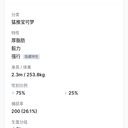
分类
猛推宝可梦
特性
厚脂肪
毅力
强行
隐藏特性
身高 / 体重
2.3m / 253.8kg
性别比例
♂
75%
♀
25%
捕获率
200 (26.1%)
生蛋分组