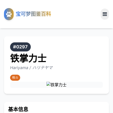
工具
宝可梦图鉴百科
关于
#0297
铁掌力士
Hariyama / ハリテヤマ
格斗
基本信息