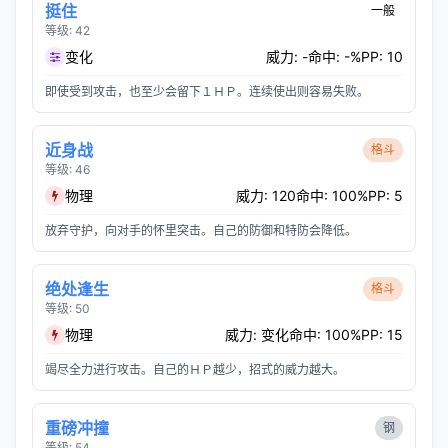
挺住
一般
等级: 42
变化
威力: -
命中: -%
PP: 10
即使受到攻击，也至少会留下１ＨＰ。连续使出则容易失败。
近身战
格斗
等级: 46
物理
威力: 120
命中: 100%
PP: 5
放弃守护，向对手的怀里突击。自己的防御和特防会降低。
绝处逢生
格斗
等级: 50
物理
威力: 变化
命中: 100%
PP: 15
竭尽全力进行攻击。自己的ＨＰ越少，招式的威力越大。
重磅冲撞
钢
等级: 54