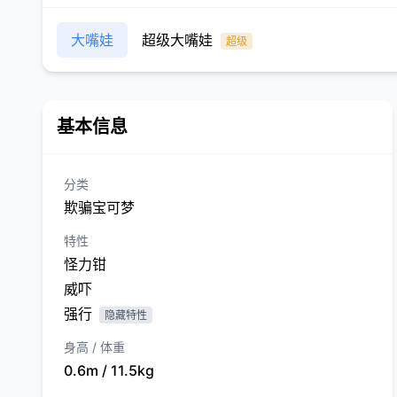
大嘴娃
超级大嘴娃
超级
基本信息
分类
欺骗宝可梦
特性
怪力钳
威吓
强行
隐藏特性
身高 / 体重
0.6m / 11.5kg