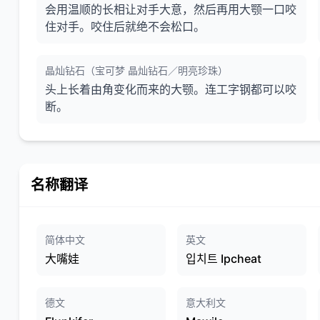
会用温顺的长相让对手大意，然后再用大颚一口咬
住对手。咬住后就绝不会松口。
晶灿钻石（宝可梦 晶灿钻石／明亮珍珠）
头上长着由角变化而来的大颚。连工字钢都可以咬
断。
名称翻译
简体中文
英文
大嘴娃
입치트 Ipcheat
德文
意大利文