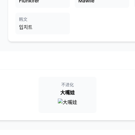
Flunkifer
Mawile
韩文
입치트
不进化
大嘴娃