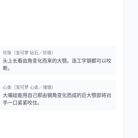
珍珠（宝可梦 钻石／珍珠）
头上长着由角变化而来的大颚。连工字钢都可以咬
断。
心金（宝可梦 心金／魂银）
大嘴娃能用自己那由钢角变化而成的巨大颚部将对
手一口紧紧咬住。