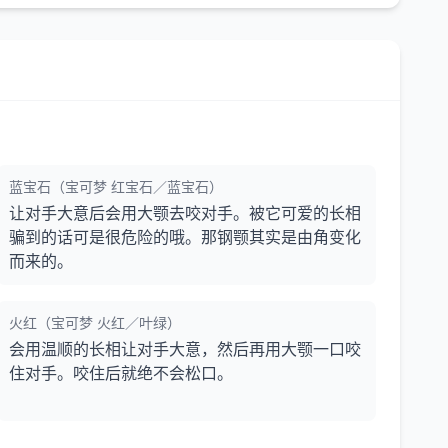
蓝宝石（宝可梦 红宝石／蓝宝石）
让对手大意后会用大颚去咬对手。被它可爱的长相
骗到的话可是很危险的哦。那钢颚其实是由角变化
而来的。
火红（宝可梦 火红／叶绿）
会用温顺的长相让对手大意，然后再用大颚一口咬
住对手。咬住后就绝不会松口。