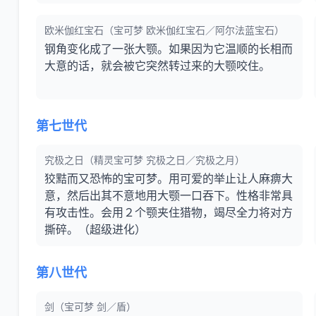
欧米伽红宝石（宝可梦 欧米伽红宝石／阿尔法蓝宝石）
钢角变化成了一张大颚。如果因为它温顺的长相而
大意的话，就会被它突然转过来的大颚咬住。
第七世代
究极之日（精灵宝可梦 究极之日／究极之月）
狡黠而又恐怖的宝可梦。用可爱的举止让人麻痹大
意，然后出其不意地用大颚一口吞下。性格非常具
有攻击性。会用２个颚夹住猎物，竭尽全力将对方
撕碎。（超级进化）
第八世代
剑（宝可梦 剑／盾）