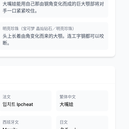
大嘴娃能用自己那由钢角变化而成的巨大颚部将对
手一口紧紧咬住。
明亮珍珠（宝可梦 晶灿钻石／明亮珍珠）
头上长着由角变化而来的大颚。连工字钢都可以咬
断。
法文
繁体中文
입치트 Ipcheat
大嘴娃
西班牙文
日文