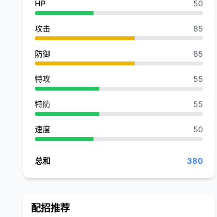
HP
50
攻击
85
防御
85
特攻
55
特防
55
速度
50
总和
380
配招推荐