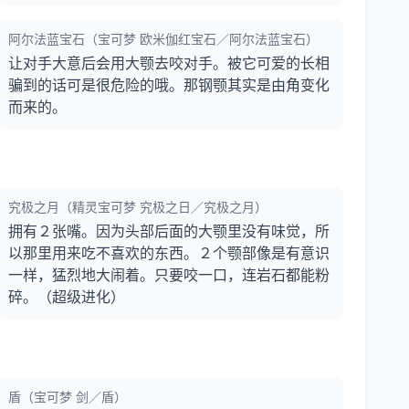
阿尔法蓝宝石（宝可梦 欧米伽红宝石／阿尔法蓝宝石）
让对手大意后会用大颚去咬对手。被它可爱的长相
骗到的话可是很危险的哦。那钢颚其实是由角变化
而来的。
究极之月（精灵宝可梦 究极之日／究极之月）
拥有２张嘴。因为头部后面的大颚里没有味觉，所
以那里用来吃不喜欢的东西。２个颚部像是有意识
一样，猛烈地大闹着。只要咬一口，连岩石都能粉
碎。（超级进化）
盾（宝可梦 剑／盾）