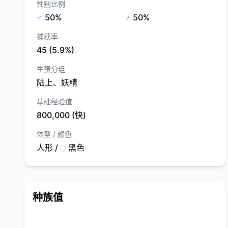
性别比例
♂
50%
♀
50%
捕获率
45 (5.9%)
生蛋分组
陆上、妖精
基础经验值
800,000 (快)
体型 / 颜色
人形 /
黑色
种族值