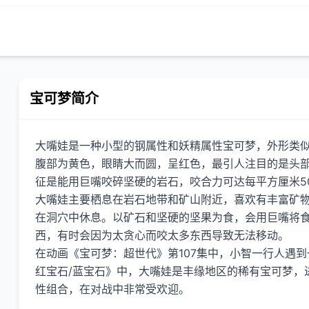
宝可梦简介
大嘴娃是一种小型的钢属性和妖精属性宝可梦，外形类
腹部为黄色，眼睛大而圆，呈红色，最引人注目的是头
征是能用巨嘴咬碎坚硬的岩石，咬合力可达每平方厘米5
大嘴娃主要栖息在岩石地带和矿山附近，喜欢有丰富矿
在洞穴中休息。以矿石和坚硬的坚果为食，会用巨嘴将
西，有时会因为太贪心而咬太多东西导致无法移动。
在动画《宝可梦：超世代》第107集中，小智一行人遇
红宝石/蓝宝石》中，大嘴娃是丰缘地区的稀有宝可梦，进