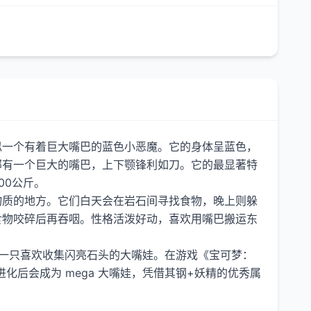
似一个有着巨大嘴巴的蓝色小恶魔。它的身体呈蓝色，
部有一个巨大的嘴巴，上下颚锋利如刀。它的最显著特
00公斤。
物质的地方。它们白天会在岩石间寻找食物，晚上则躲
食物咬碎后再吞咽。性格活泼好动，喜欢用嘴巴搬运东
到一只喜欢收集闪亮石头的大嘴娃。在游戏《宝可梦：
化后会成为 mega 大嘴娃，凭借其钢+妖精的优秀属