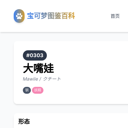
宝可梦图鉴百科
首页
#0303
大嘴娃
Mawile / クチート
钢
妖精
形态