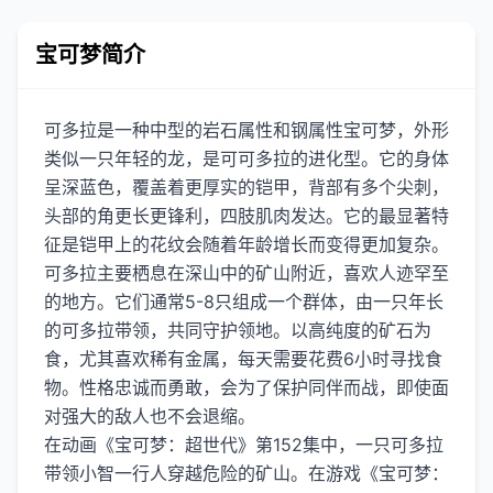
宝可梦简介
可多拉是一种中型的岩石属性和钢属性宝可梦，外形
类似一只年轻的龙，是可可多拉的进化型。它的身体
呈深蓝色，覆盖着更厚实的铠甲，背部有多个尖刺，
头部的角更长更锋利，四肢肌肉发达。它的最显著特
征是铠甲上的花纹会随着年龄增长而变得更加复杂。
可多拉主要栖息在深山中的矿山附近，喜欢人迹罕至
的地方。它们通常5-8只组成一个群体，由一只年长
的可多拉带领，共同守护领地。以高纯度的矿石为
食，尤其喜欢稀有金属，每天需要花费6小时寻找食
物。性格忠诚而勇敢，会为了保护同伴而战，即使面
对强大的敌人也不会退缩。
在动画《宝可梦：超世代》第152集中，一只可多拉
带领小智一行人穿越危险的矿山。在游戏《宝可梦：