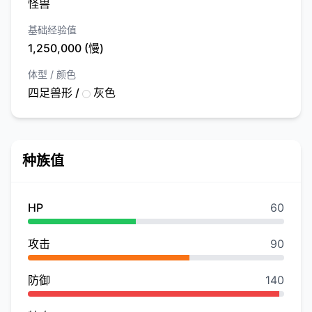
怪兽
基础经验值
1,250,000 (慢)
体型 / 颜色
四足兽形 /
灰色
种族值
HP
60
攻击
90
防御
140