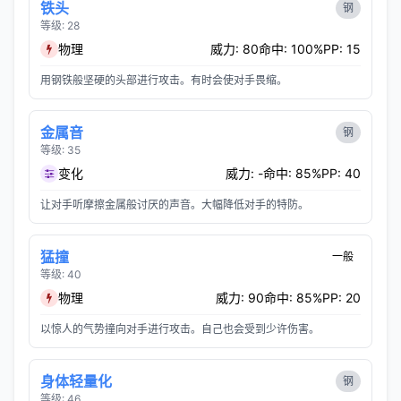
铁头
钢
等级: 28
物理
威力: 80
命中: 100%
PP: 15
用钢铁般坚硬的头部进行攻击。有时会使对手畏缩。
金属音
钢
等级: 35
变化
威力: -
命中: 85%
PP: 40
让对手听摩擦金属般讨厌的声音。大幅降低对手的特防。
猛撞
一般
等级: 40
物理
威力: 90
命中: 85%
PP: 20
以惊人的气势撞向对手进行攻击。自己也会受到少许伤害。
身体轻量化
钢
等级: 46