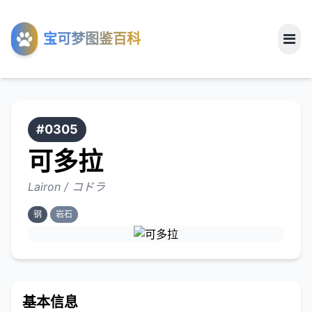
工具
宝可梦图鉴百科
关于
#0305
可多拉
Lairon / コドラ
钢
岩石
基本信息