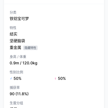
分类
铁铠宝可梦
特性
结实
坚硬脑袋
重金属
隐藏特性
身高 / 体重
0.9m / 120.0kg
性别比例
♂
50%
♀
50%
捕获率
90 (11.8%)
生蛋分组