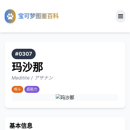
工具
宝可梦图鉴百科
关于
#0307
玛沙那
Meditite / アサナン
格斗
超能力
基本信息