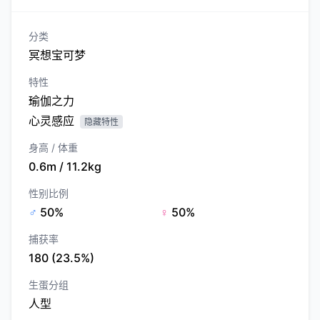
分类
冥想宝可梦
特性
瑜伽之力
心灵感应
隐藏特性
身高 / 体重
0.6m / 11.2kg
性别比例
♂
50%
♀
50%
捕获率
180 (23.5%)
生蛋分组
人型