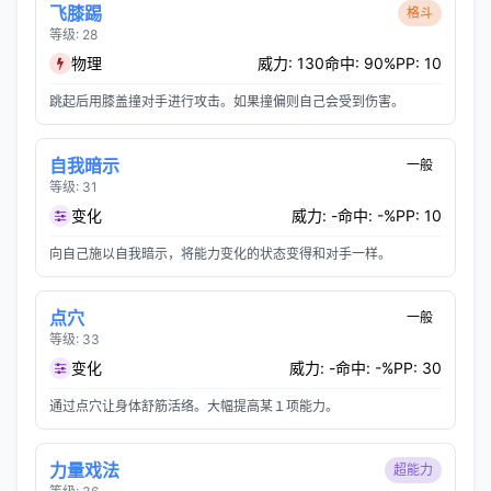
飞膝踢
格斗
等级: 28
物理
威力: 130
命中: 90%
PP: 10
跳起后用膝盖撞对手进行攻击。如果撞偏则自己会受到伤害。
自我暗示
一般
等级: 31
变化
威力: -
命中: -%
PP: 10
向自己施以自我暗示，将能力变化的状态变得和对手一样。
点穴
一般
等级: 33
变化
威力: -
命中: -%
PP: 30
通过点穴让身体舒筋活络。大幅提高某１项能力。
力量戏法
超能力