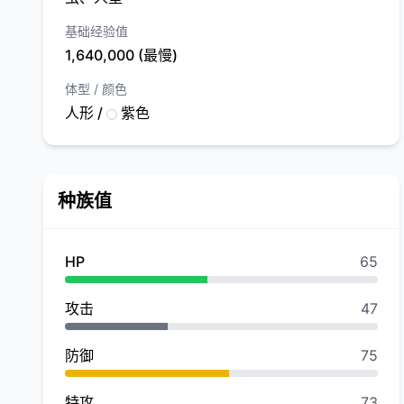
基础经验值
1,640,000 (最慢)
体型 / 颜色
人形 /
紫色
种族值
HP
65
攻击
47
防御
75
特攻
73