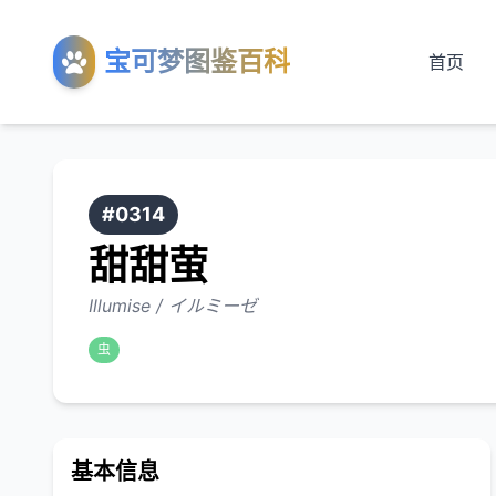
宝可梦图鉴百科
首页
#0314
甜甜萤
Illumise / イルミーゼ
虫
基本信息