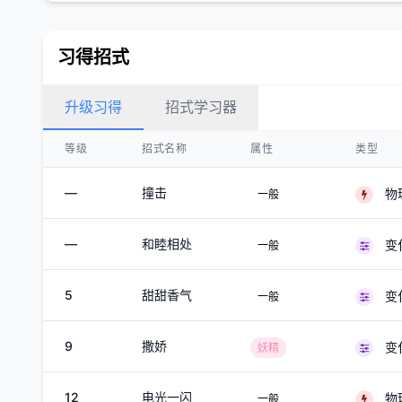
习得招式
升级习得
招式学习器
等级
招式名称
属性
类型
—
撞击
物
一般
—
和睦相处
变
一般
5
甜甜香气
变
一般
9
撒娇
变
妖精
12
电光一闪
物
一般