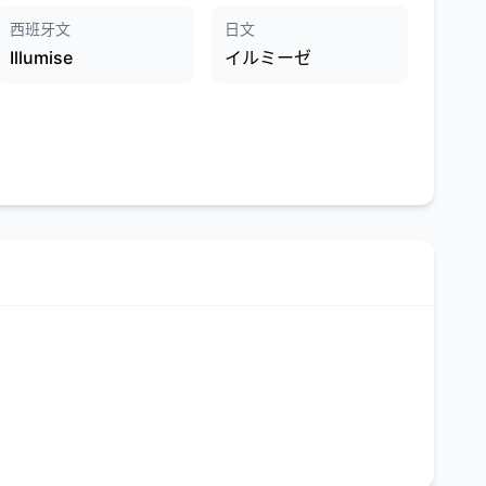
西班牙文
日文
Illumise
イルミーゼ