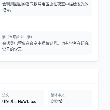
会利用甜甜的香气诱导电萤虫在夜空中描绘发光的
记号。
紫（宝可梦 朱／紫）
会诱导电萤虫在夜空中描绘记号。也有学者在研究
记号的含意。
法文
繁体中文
네오비트 Ne'o'biteu
甜甜螢