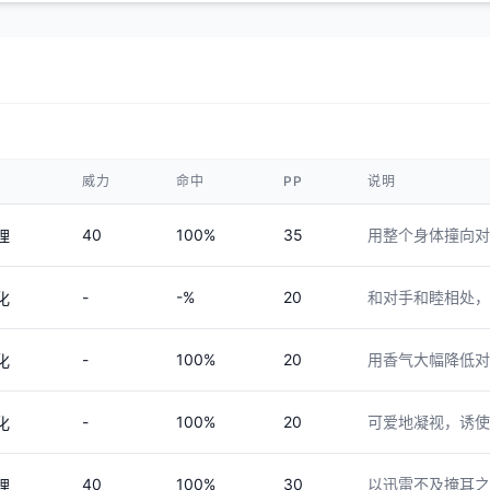
威力
命中
PP
说明
40
100%
35
用整个身体撞向对
理
-
-%
20
和对手和睦相处，
化
-
100%
20
用香气大幅降低对
化
-
100%
20
可爱地凝视，诱使
化
40
100%
30
以迅雷不及掩耳之
理