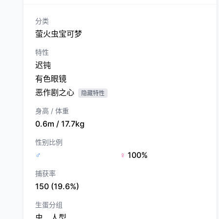
分类
萤火虫宝可梦
特性
迟钝
有色眼镜
恶作剧之心
隐藏特性
身高 / 体重
0.6m / 17.7kg
性别比例
♂
♀
100%
捕获率
150 (19.6%)
生蛋分组
虫、人型