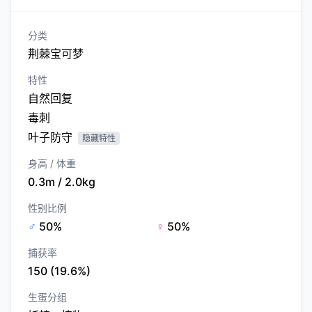
分类
荆棘宝可梦
特性
自然回复
毒刺
叶子防守
隐藏特性
身高 / 体重
0.3m / 2.0kg
性别比例
♂
50%
♀
50%
捕获率
150 (19.6%)
生蛋分组