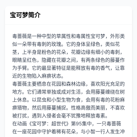
宝可梦简介
毒蔷薇是一种中型的草属性和毒属性宝可梦，外形类
似一朵带有毒刺的玫瑰。它的身体呈绿色，类似花
茎，上半身是粉色的花朵，花瓣边缘有细小的毒刺，
眼睛呈红色，隐藏在花瓣之间，有两条绿色的藤蔓作
为手臂。它的最显著特征是能释放有毒的香气，让靠
近的生物陷入麻痹状态。
毒蔷薇主要栖息在花园和森林边缘，喜欢阳光充足的
地方。它们通常单独或成对生活，会用藤蔓缠绕在树
上休息。以昆虫和小型生物为食，会用有毒的花粉麻
痹猎物，然后用藤蔓捕捉。性格高傲而美丽，不喜欢
被打扰，遇到入侵者会毫不犹豫地释放毒素。
在动画《宝可梦：超世代》第95集中，一只毒蔷薇
在一座花园中守护着稀有花朵，与小智一行人发生冲