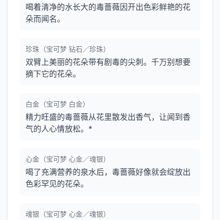
喝着清净的水长大的毒蔷薇因开出色彩鲜艳的花
朵而闻名。
珍珠（宝可梦 钻石／珍珠）
双臂上美丽的花朵带有剧毒的尖刺。千万别想要
摘下它的花朵。
白金（宝可梦 白金）
精力旺盛的毒蔷薇从花里散发出香气，让闻到香
气的人心情放松。*
心金（宝可梦 心金／魂银）
喝了充满营养的泉水后，毒蔷薇好像就会绽放出
色彩罕见的花朵。
魂银（宝可梦 心金／魂银）