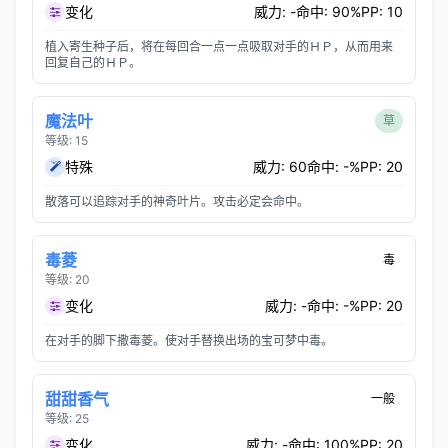
变化
威力: -
命中: 90%
PP: 10
植入寄生种子后，将在每回合一点一点吸取对手的ＨＰ，从而用来
回复自己的ＨＰ。
魔法叶
草
等级: 15
特殊
威力: 60
命中: -%
PP: 20
散落可以追踪对手的神奇叶片。攻击必定会命中。
毒菱
毒
等级: 20
变化
威力: -
命中: -%
PP: 20
在对手的脚下撒毒菱。使对手替换出场的宝可梦中毒。
甜甜香气
一般
等级: 25
变化
威力: -
命中: 100%
PP: 20