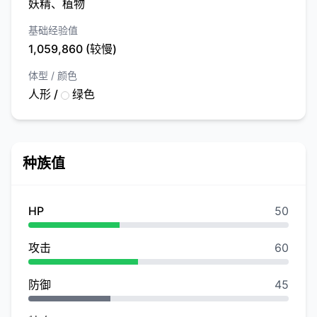
妖精、植物
基础经验值
1,059,860 (较慢)
体型 / 颜色
人形 /
绿色
种族值
HP
50
攻击
60
防御
45