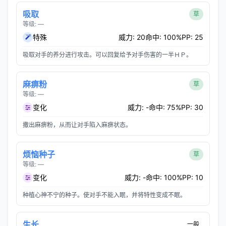
吸取
草
等级: —
特殊
威力: 20
命中: 100%
PP: 25
吸取对手的养分进行攻击。可以回复给予对手伤害的一半ＨＰ。
麻痹粉
草
等级: —
变化
威力: -
命中: 75%
PP: 30
撒出麻痹粉，从而让对手陷入麻痹状态。
烦恼种子
草
等级: —
变化
威力: -
命中: 100%
PP: 10
种植心神不宁的种子。使对手不能入眠，并将特性变成不眠。
生长
一般