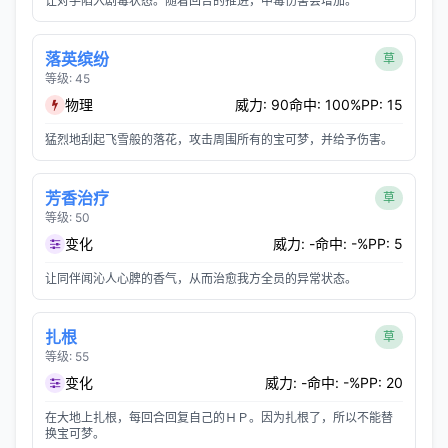
让对手陷入剧毒状态。随着回合的推进，中毒伤害会增加。
落英缤纷
草
等级: 45
物理
威力: 90
命中: 100%
PP: 15
猛烈地刮起飞雪般的落花，攻击周围所有的宝可梦，并给予伤害。
芳香治疗
草
等级: 50
变化
威力: -
命中: -%
PP: 5
让同伴闻沁人心脾的香气，从而治愈我方全员的异常状态。
扎根
草
等级: 55
变化
威力: -
命中: -%
PP: 20
在大地上扎根，每回合回复自己的ＨＰ。因为扎根了，所以不能替
换宝可梦。