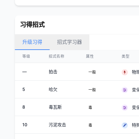
习得招式
升级习得
招式学习器
等级
招式名称
属性
类型
—
拍击
物
一般
5
哈欠
变
一般
8
毒瓦斯
变
毒
10
污泥攻击
特
毒