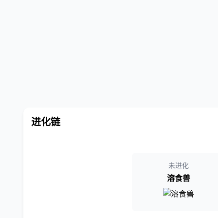
进化链
未进化
溶食兽