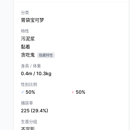
分类
胃袋宝可梦
特性
污泥浆
黏着
贪吃鬼
隐藏特性
身高 / 体重
0.4m / 10.3kg
性别比例
♂
50%
♀
50%
捕获率
225 (29.4%)
生蛋分组
不定形