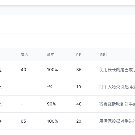
威力
命中
PP
说明
40
100%
35
使用长长的尾巴或
理
-
-%
10
打个大哈欠引起睡
化
-
90%
40
将毒瓦斯吹到对手
化
65
100%
20
用污泥投掷对手进
殊