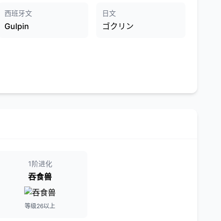
西班牙文
日文
Gulpin
ゴクリン
1阶进化
吞食兽
等级26以上