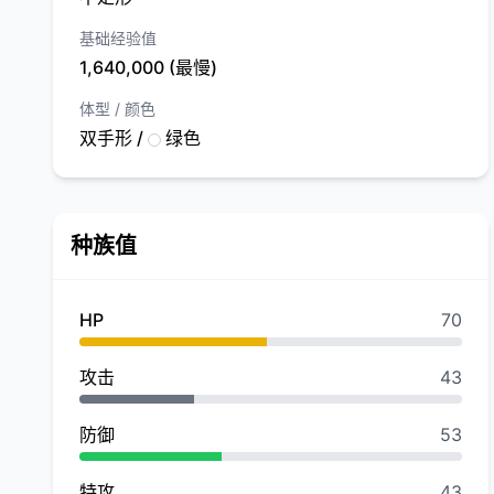
基础经验值
1,640,000 (最慢)
体型 / 颜色
双手形 /
绿色
种族值
HP
70
攻击
43
防御
53
特攻
43