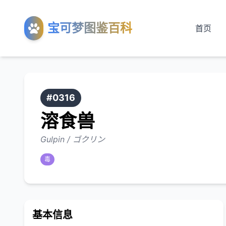
宝可梦图鉴百科
首页
#0316
溶食兽
Gulpin / ゴクリン
毒
基本信息