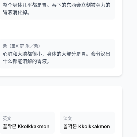
整个身体几乎都是胃。吞下的东西会立刻被强力的
胃液消化掉。
紫（宝可梦 朱／紫）
心脏和大脑都很小，身体的大部分是胃。会分泌出
什么都能溶解的胃液。
英文
法文
꼴깍몬 Kkolkkakmon
꼴깍몬 Kkolkkakmon