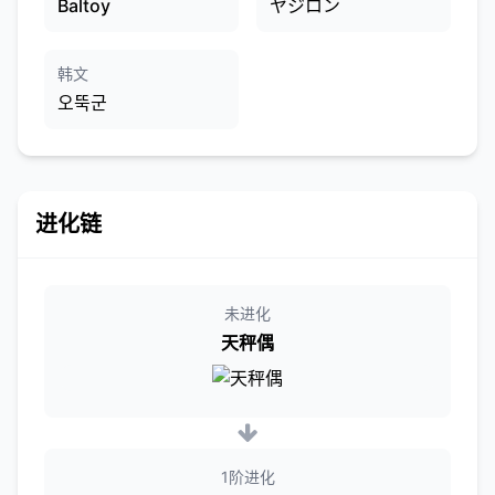
Baltoy
ヤジロン
韩文
오뚝군
进化链
未进化
天秤偶
1阶进化