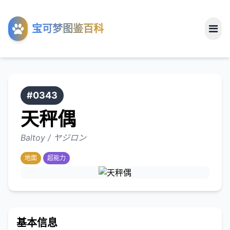
工具
宝可梦图鉴百科
关于
#0343
天秤偶
Baltoy / ヤジロン
地面
超能力
基本信息