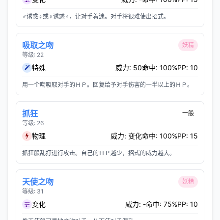
♂诱惑♀或♀诱惑♂，让对手着迷。对手将很难使出招式。
吸取之吻
妖精
等级: 22
特殊
威力: 50
命中: 100%
PP: 10
用一个吻吸取对手的ＨＰ。回复给予对手伤害的一半以上的ＨＰ。
抓狂
一般
等级: 26
物理
威力: 变化
命中: 100%
PP: 15
抓狂般乱打进行攻击。自己的ＨＰ越少，招式的威力越大。
天使之吻
妖精
等级: 31
变化
威力: -
命中: 75%
PP: 10