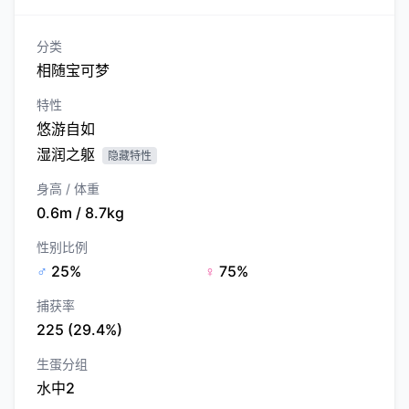
分类
相随宝可梦
特性
悠游自如
湿润之躯
隐藏特性
身高 / 体重
0.6m / 8.7kg
性别比例
♂
25%
♀
75%
捕获率
225 (29.4%)
生蛋分组
水中2