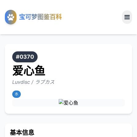
工具
宝可梦图鉴百科
关于
#0370
爱心鱼
Luvdisc / ラブカス
水
基本信息