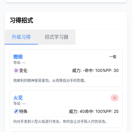
习得招式
升级习得
招式学习器
瞪眼
一般
等级: —
变化
威力: -
命中: 100%
PP: 30
用犀利的眼神使其害怕，从而降低对手的防御。
火花
火
等级: —
特殊
威力: 40
命中: 100%
PP: 25
向对手发射小型火焰进行攻击。有时会让对手陷入灼伤状态。