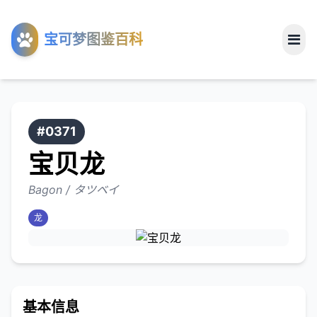
工具
宝可梦图鉴百科
关于
#0371
宝贝龙
Bagon / タツベイ
龙
基本信息