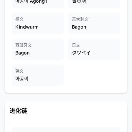
아공이 Agong'i
寶貝龍
德文
意大利文
Kindwurm
Bagon
西班牙文
日文
Bagon
タツベイ
韩文
아공이
进化链