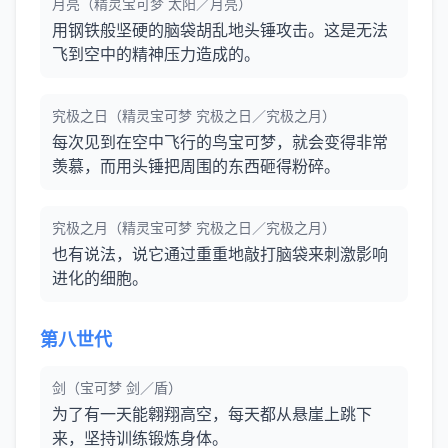
月亮（精灵宝可梦 太阳／月亮）
用钢铁般坚硬的脑袋胡乱地头锤攻击。这是无法
飞到空中的精神压力造成的。
究极之日（精灵宝可梦 究极之日／究极之月）
每次见到在空中飞行的鸟宝可梦，就会变得非常
羡慕，而用头锤把周围的东西砸得粉碎。
究极之月（精灵宝可梦 究极之日／究极之月）
也有说法，说它通过重重地敲打脑袋来刺激影响
进化的细胞。
第八世代
剑（宝可梦 剑／盾）
为了有一天能翱翔高空，每天都从悬崖上跳下
来，坚持训练锻炼身体。