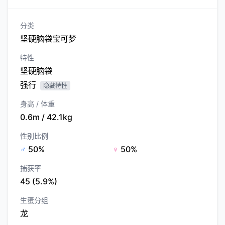
分类
坚硬脑袋宝可梦
特性
坚硬脑袋
强行
隐藏特性
身高 / 体重
0.6m / 42.1kg
性别比例
♂
50%
♀
50%
捕获率
45 (5.9%)
生蛋分组
龙