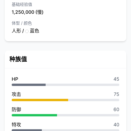
基础经验值
1,250,000 (慢)
体型 / 颜色
人形 /
蓝色
种族值
HP
45
攻击
75
防御
60
特攻
40