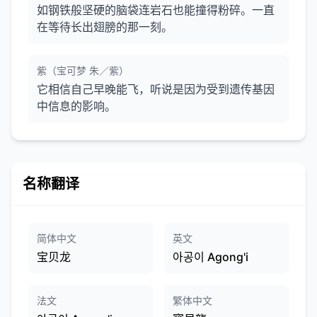
如钢铁般坚硬的脑袋连岩石也能撞得粉碎。一直
在等待长出翅膀的那一刻。
紫（宝可梦 朱／紫）
它相信自己早晚能飞，听说是因为受到遗传基因
中信息的影响。
名称翻译
简体中文
英文
宝贝龙
아공이 Agong'i
法文
繁体中文