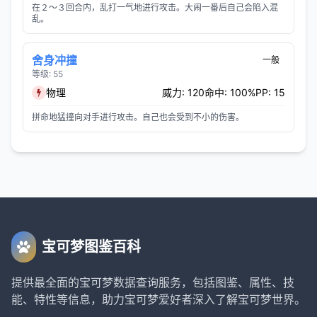
在２～３回合内，乱打一气地进行攻击。大闹一番后自己会陷入混
乱。
舍身冲撞
一般
等级: 55
物理
威力: 120
命中: 100%
PP: 15
拼命地猛撞向对手进行攻击。自己也会受到不小的伤害。
宝可梦图鉴百科
提供最全面的宝可梦数据查询服务，包括图鉴、属性、技
能、特性等信息，助力宝可梦爱好者深入了解宝可梦世界。