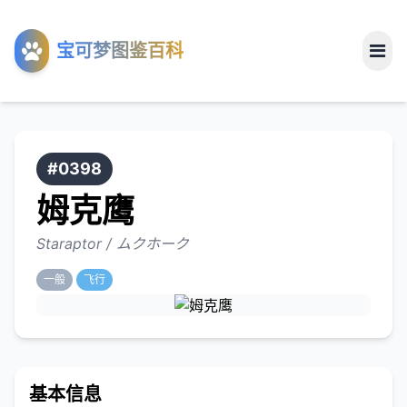
工具
宝可梦图鉴百科
关于
#0398
姆克鹰
Staraptor / ムクホーク
一般
飞行
基本信息