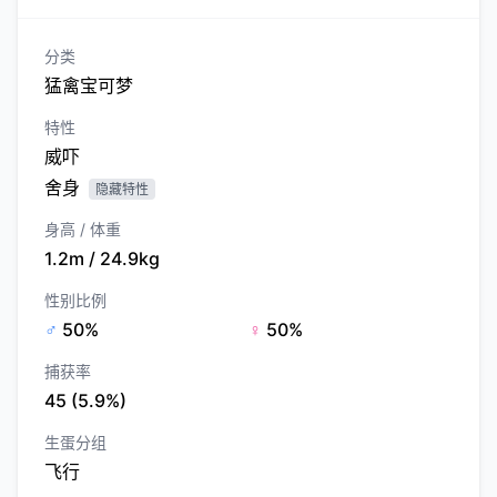
分类
猛禽宝可梦
特性
威吓
舍身
隐藏特性
身高 / 体重
1.2m / 24.9kg
性别比例
♂
50%
♀
50%
捕获率
45 (5.9%)
生蛋分组
飞行