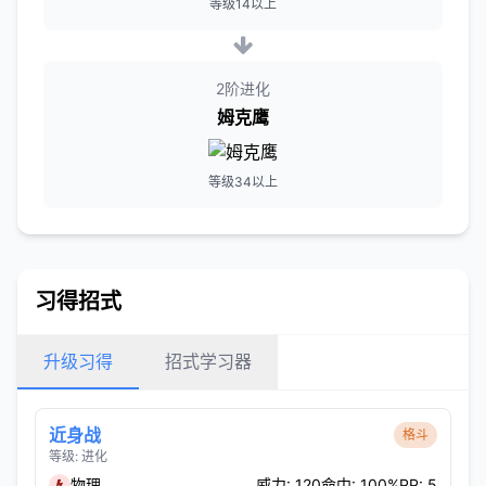
等级14以上
2阶进化
姆克鹰
等级34以上
习得招式
升级习得
招式学习器
近身战
格斗
等级: 进化
物理
威力: 120
命中: 100%
PP: 5