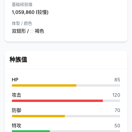
基础经验值
1,059,860 (较慢)
体型 / 颜色
双翅形 /
褐色
种族值
HP
85
攻击
120
防御
70
特攻
50