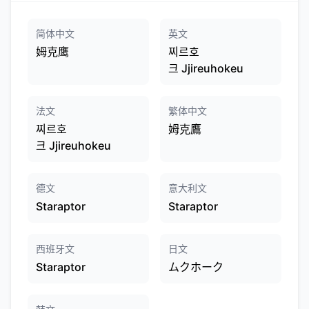
简体中文
英文
姆克鹰
찌르호
크 Jjireuhokeu
法文
繁体中文
찌르호
姆克鷹
크 Jjireuhokeu
德文
意大利文
Staraptor
Staraptor
西班牙文
日文
Staraptor
ムクホーク