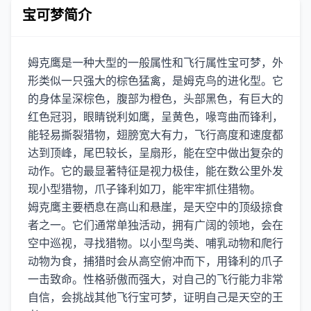
宝可梦简介
姆克鹰是一种大型的一般属性和飞行属性宝可梦，外
形类似一只强大的棕色猛禽，是姆克鸟的进化型。它
的身体呈深棕色，腹部为橙色，头部黑色，有巨大的
红色冠羽，眼睛锐利如鹰，呈黄色，喙弯曲而锋利，
能轻易撕裂猎物，翅膀宽大有力，飞行高度和速度都
达到顶峰，尾巴较长，呈扇形，能在空中做出复杂的
动作。它的最显著特征是视力极佳，能在数公里外发
现小型猎物，爪子锋利如刀，能牢牢抓住猎物。
姆克鹰主要栖息在高山和悬崖，是天空中的顶级掠食
者之一。它们通常单独活动，拥有广阔的领地，会在
空中巡视，寻找猎物。以小型鸟类、哺乳动物和爬行
动物为食，捕猎时会从高空俯冲而下，用锋利的爪子
一击致命。性格骄傲而强大，对自己的飞行能力非常
自信，会挑战其他飞行宝可梦，证明自己是天空的王