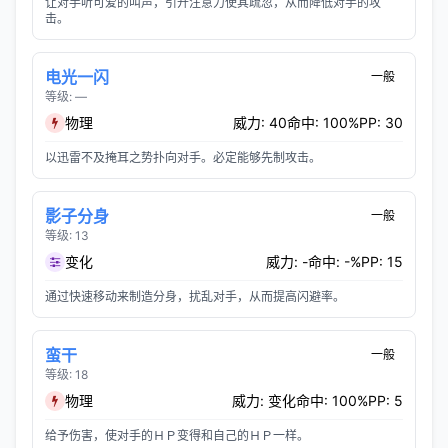
让对手听可爱的叫声，引开注意力使其疏忽，从而降低对手的攻
击。
电光一闪
一般
等级: —
物理
威力: 40
命中: 100%
PP: 30
以迅雷不及掩耳之势扑向对手。必定能够先制攻击。
影子分身
一般
等级: 13
变化
威力: -
命中: -%
PP: 15
通过快速移动来制造分身，扰乱对手，从而提高闪避率。
蛮干
一般
等级: 18
物理
威力: 变化
命中: 100%
PP: 5
给予伤害，使对手的ＨＰ变得和自己的ＨＰ一样。