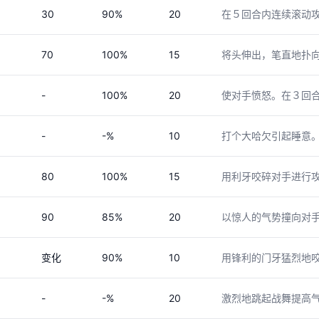
30
90%
20
在５回合内连续滚动
70
100%
15
将头伸出，笔直地扑
-
100%
20
使对手愤怒。在３回
-
-%
10
打个大哈欠引起睡意
80
100%
15
用利牙咬碎对手进行
90
85%
20
以惊人的气势撞向对
变化
90%
10
用锋利的门牙猛烈地
-
-%
20
激烈地跳起战舞提高