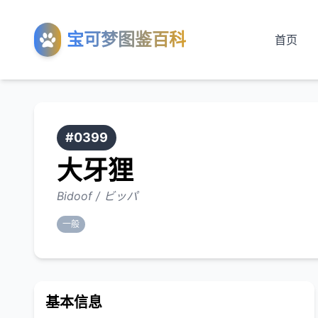
宝可梦图鉴百科
首页
#0399
大牙狸
Bidoof / ビッパ
一般
基本信息