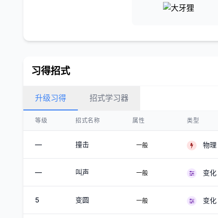
习得招式
升级习得
招式学习器
等级
招式名称
属性
类型
—
撞击
物理
一般
—
叫声
变化
一般
5
变圆
变化
一般