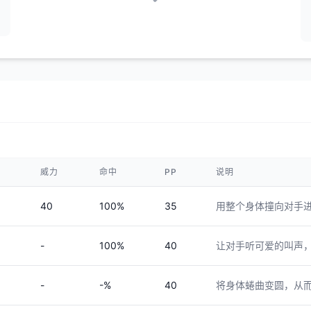
威力
命中
PP
说明
40
100%
35
用整个身体撞向对手
-
100%
40
让对手听可爱的叫声
-
-%
40
将身体蜷曲变圆，从