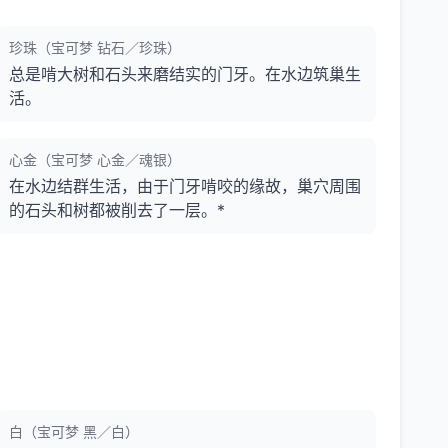
珍珠（宝可梦 钻石／珍珠）
总是啃大树和石头来磨结实的门牙。在水边筑巢生
活。
心金（宝可梦 心金／魂银）
在水边结群生活，由于门牙啃咬的缘故，巢穴周围
的石头和树都被削去了一层。*
白（宝可梦 黑／白）