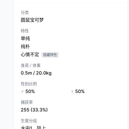
分类
圆鼠宝可梦
特性
单纯
纯朴
心情不定
隐藏特性
身高 / 体重
0.5m / 20.0kg
性别比例
♂
50%
♀
50%
捕获率
255 (33.3%)
生蛋分组
水中1、陆上