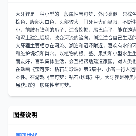
大牙狸是一种小型的一般属性宝可梦，外形类似一只棕
棕色，腹部为白色，头部较大，门牙巨大而显眼，不断
小，前肢有锋利的爪子，适合挖掘，尾巴扁平，能在游
和泥土建造堤坝，改变河流的流向，创造适合自己生活
大牙狸主要栖息在河流、湖泊和沼泽附近，喜欢有水的环
和维护堤坝和巢穴。以植物的根、茎、果实和小型水生
而友好，喜欢集体生活，会互相帮助建造家园，对人类
在动画《宝可梦：钻石与珍珠》第5集中，小智一行人遇
本性。在游戏《宝可梦：钻石/珍珠》中，大牙狸是神奥
图鉴说明
第四世代