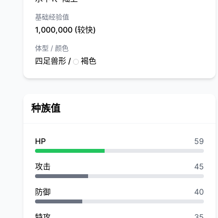
基础经验值
1,000,000 (较快)
体型 / 颜色
四足兽形 /
褐色
种族值
HP
59
攻击
45
防御
40
特攻
35