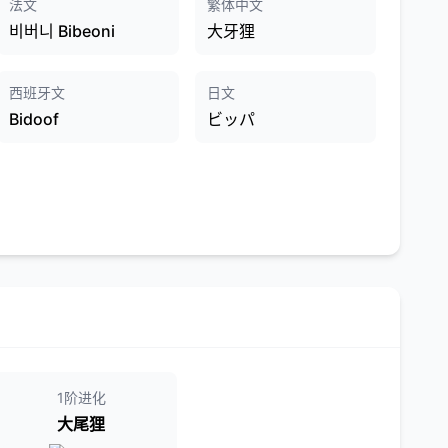
法文
繁体中文
비버니 Bibeoni
大牙狸
西班牙文
日文
Bidoof
ビッパ
1阶进化
大尾狸