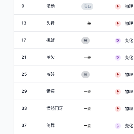
9
滚动
物理
岩石
13
头锤
物理
一般
17
挑衅
变化
恶
21
哈欠
变化
一般
25
咬碎
物理
恶
29
猛撞
物理
一般
33
愤怒门牙
物理
一般
37
剑舞
变化
一般