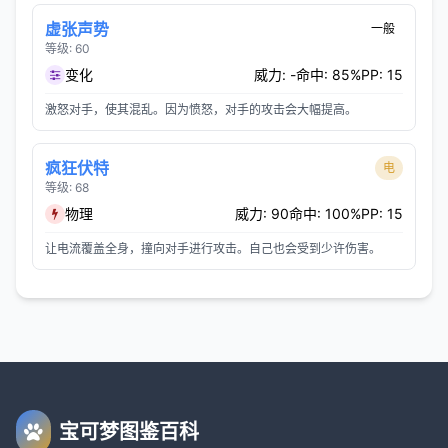
虚张声势
一般
等级: 60
变化
威力: -
命中: 85%
PP: 15
激怒对手，使其混乱。因为愤怒，对手的攻击会大幅提高。
疯狂伏特
电
等级: 68
物理
威力: 90
命中: 100%
PP: 15
让电流覆盖全身，撞向对手进行攻击。自己也会受到少许伤害。
宝可梦图鉴百科