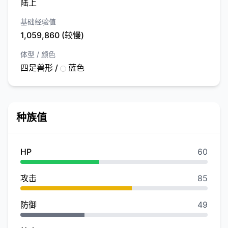
陆上
基础经验值
1,059,860 (较慢)
体型 / 颜色
四足兽形 /
蓝色
种族值
HP
60
攻击
85
防御
49