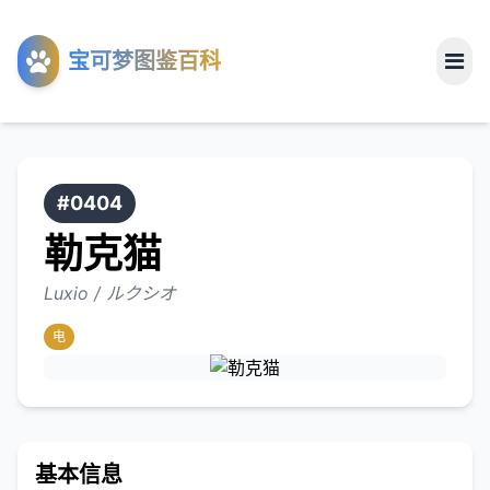
工具
宝可梦图鉴百科
关于
#0404
勒克猫
Luxio / ルクシオ
电
基本信息