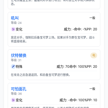
让电流覆盖全身，猛撞向对手进行攻击。有时会让对手陷入麻痹状
态。
吼叫
一般
等级: 24
变化
威力: -
命中: -%
PP: 20
放走对手，强制拉后备宝可梦上场。如果对手为野生宝可梦，战斗
将直接结束。
伏特替换
电
等级: 31
特殊
威力: 70
命中: 100%
PP: 20
在攻击之后急速返回，和后备宝可梦进行替换。
可怕面孔
一般
等级: 36
变化
威力: -
命中: 100%
PP: 10