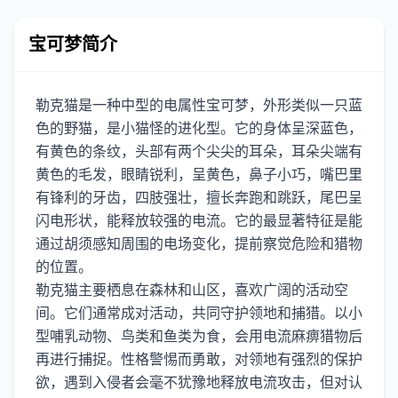
宝可梦简介
勒克猫是一种中型的电属性宝可梦，外形类似一只蓝
色的野猫，是小猫怪的进化型。它的身体呈深蓝色，
有黄色的条纹，头部有两个尖尖的耳朵，耳朵尖端有
黄色的毛发，眼睛锐利，呈黄色，鼻子小巧，嘴巴里
有锋利的牙齿，四肢强壮，擅长奔跑和跳跃，尾巴呈
闪电形状，能释放较强的电流。它的最显著特征是能
通过胡须感知周围的电场变化，提前察觉危险和猎物
的位置。
勒克猫主要栖息在森林和山区，喜欢广阔的活动空
间。它们通常成对活动，共同守护领地和捕猎。以小
型哺乳动物、鸟类和鱼类为食，会用电流麻痹猎物后
再进行捕捉。性格警惕而勇敢，对领地有强烈的保护
欲，遇到入侵者会毫不犹豫地释放电流攻击，但对认