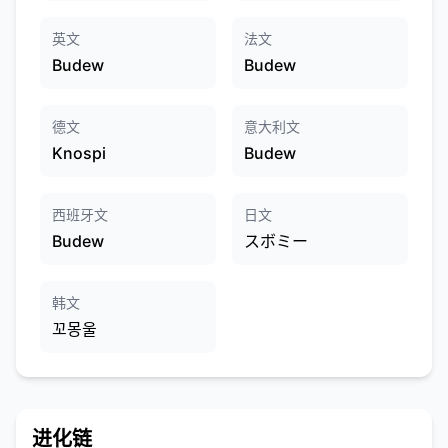
英文
法文
Budew
Budew
德文
意大利文
Knospi
Budew
西班牙文
日文
Budew
スボミー
韩文
꼬몽울
进化链