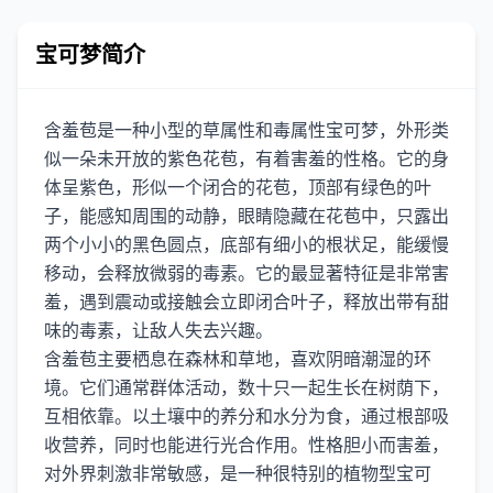
宝可梦简介
含羞苞是一种小型的草属性和毒属性宝可梦，外形类
似一朵未开放的紫色花苞，有着害羞的性格。它的身
体呈紫色，形似一个闭合的花苞，顶部有绿色的叶
子，能感知周围的动静，眼睛隐藏在花苞中，只露出
两个小小的黑色圆点，底部有细小的根状足，能缓慢
移动，会释放微弱的毒素。它的最显著特征是非常害
羞，遇到震动或接触会立即闭合叶子，释放出带有甜
味的毒素，让敌人失去兴趣。
含羞苞主要栖息在森林和草地，喜欢阴暗潮湿的环
境。它们通常群体活动，数十只一起生长在树荫下，
互相依靠。以土壤中的养分和水分为食，通过根部吸
收营养，同时也能进行光合作用。性格胆小而害羞，
对外界刺激非常敏感，是一种很特别的植物型宝可