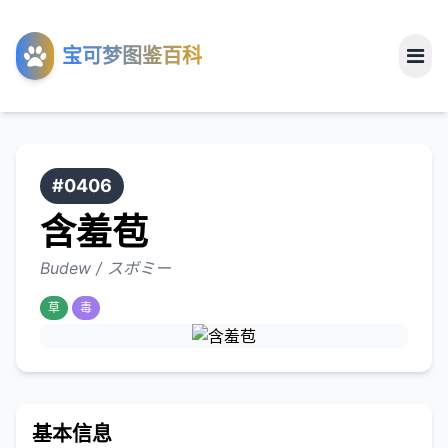
工具
宝可梦图鉴百科
关于
#0406
含羞苞
Budew / スボミー
草
毒
基本信息