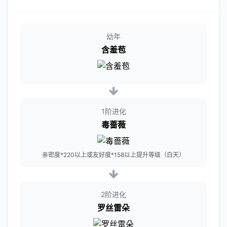
幼年
含羞苞
1阶进化
毒蔷薇
亲密度*220以上或友好度*158以上提升等级（白天）
2阶进化
罗丝雷朵