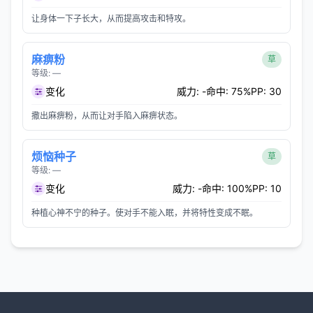
让身体一下子长大，从而提高攻击和特攻。
麻痹粉
草
等级: —
变化
威力: -
命中: 75%
PP: 30
撒出麻痹粉，从而让对手陷入麻痹状态。
烦恼种子
草
等级: —
变化
威力: -
命中: 100%
PP: 10
种植心神不宁的种子。使对手不能入眠，并将特性变成不眠。