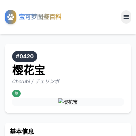
工具
宝可梦图鉴百科
关于
#0420
樱花宝
Cherubi / チェリンボ
草
基本信息