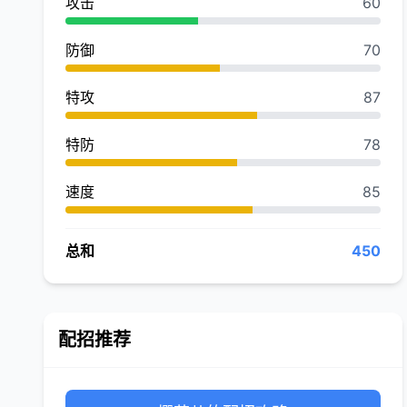
攻击
60
防御
70
特攻
87
特防
78
速度
85
总和
450
配招推荐