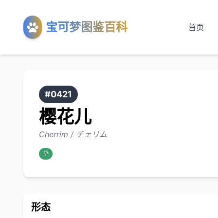
宝可梦图鉴百科
首页
#0421
樱花儿
Cherrim / チェリム
草
形态