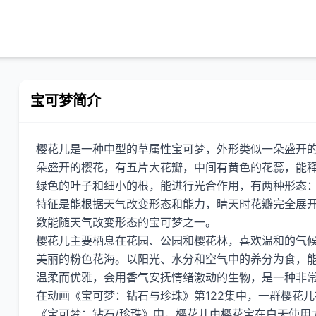
宝可梦简介
樱花儿是一种中型的草属性宝可梦，外形类似一朵盛开
朵盛开的樱花，有五片大花瓣，中间有黄色的花蕊，能
绿色的叶子和细小的根，能进行光合作用，有两种形态
特征是能根据天气改变形态和能力，晴天时花瓣完全展
数能随天气改变形态的宝可梦之一。
樱花儿主要栖息在花园、公园和樱花林，喜欢温和的气
美丽的粉色花海。以阳光、水分和空气中的养分为食，
温柔而优雅，会用香气安抚情绪激动的生物，是一种非
在动画《宝可梦：钻石与珍珠》第122集中，一群樱花
《宝可梦：钻石/珍珠》中，樱花儿由樱花宝在白天使用