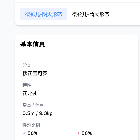
樱花儿-阴天形态
樱花儿-晴天形态
基本信息
分类
樱花宝可梦
特性
花之礼
身高 / 体重
0.5m / 9.3kg
性别比例
♂
50%
♀
50%