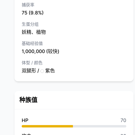
捕获率
75 (9.8%)
生蛋分组
妖精、植物
基础经验值
1,000,000 (较快)
体型 / 颜色
双腿形 /
紫色
种族值
HP
70