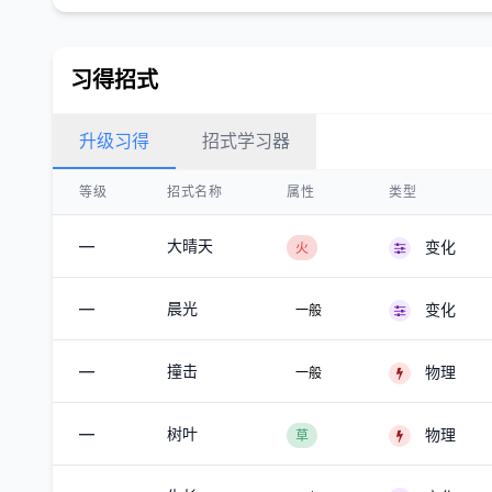
习得招式
升级习得
招式学习器
等级
招式名称
属性
类型
—
大晴天
变化
火
—
晨光
变化
一般
—
撞击
物理
一般
—
树叶
物理
草