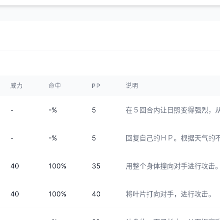
威力
命中
PP
说明
-
-%
5
在５回合内让日照变得强烈，
-
-%
5
回复自己的ＨＰ。根据天气的
40
100%
35
用整个身体撞向对手进行攻击
40
100%
40
将叶片打向对手，进行攻击。