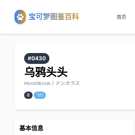
宝可梦图鉴百科
首页
#0430
乌鸦头头
Honchkrow / ドンカラス
恶
飞行
基本信息