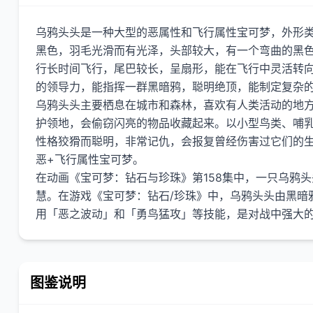
乌鸦头头是一种大型的恶属性和飞行属性宝可梦，外形
黑色，羽毛光滑而有光泽，头部较大，有一个弯曲的黑
行长时间飞行，尾巴较长，呈扇形，能在飞行中灵活转
的领导力，能指挥一群黑暗鸦，聪明绝顶，能制定复杂
乌鸦头头主要栖息在城市和森林，喜欢有人类活动的地
护领地，会偷窃闪亮的物品收藏起来。以小型鸟类、哺
性格狡猾而聪明，非常记仇，会报复曾经伤害过它们的
恶+飞行属性宝可梦。
在动画《宝可梦：钻石与珍珠》第158集中，一只乌鸦
慧。在游戏《宝可梦：钻石/珍珠》中，乌鸦头头由黑暗
图鉴说明