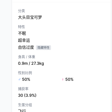
分类
大头目宝可梦
特性
不眠
超幸运
自信过度
隐藏特性
身高 / 体重
0.9m / 27.3kg
性别比例
♂
50%
♀
50%
捕获率
30 (3.9%)
生蛋分组
飞行