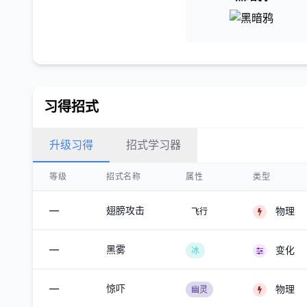
习得招式
升级习得
招式学习器
等级
招式名称
属性
类型
—
翅膀攻击
物理
飞行
—
黑雾
变化
冰
—
惊吓
物理
幽灵