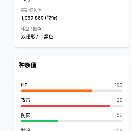
基础经验值
1,059,860 (较慢)
体型 / 颜色
双翅形 /
黑色
种族值
HP
100
攻击
125
防御
52
特攻
105