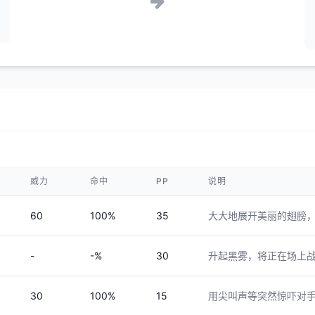
威力
命中
PP
说明
60
100%
35
大大地展开美丽的翅膀
-
-%
30
升起黑雾，将正在场上
30
100%
15
用尖叫声等突然惊吓对