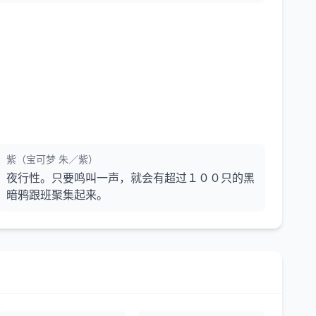
紫（宝可梦 朱／紫）
夜行性。只要鸣叫一声，就会有超过１００只的黑
暗鸦跟班聚集起来。