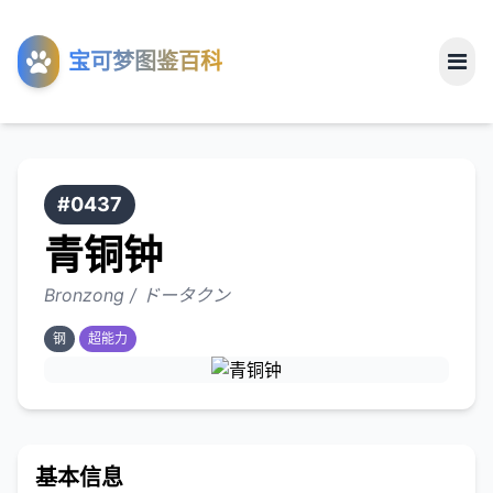
工具
宝可梦图鉴百科
关于
#0437
青铜钟
Bronzong / ドータクン
钢
超能力
基本信息