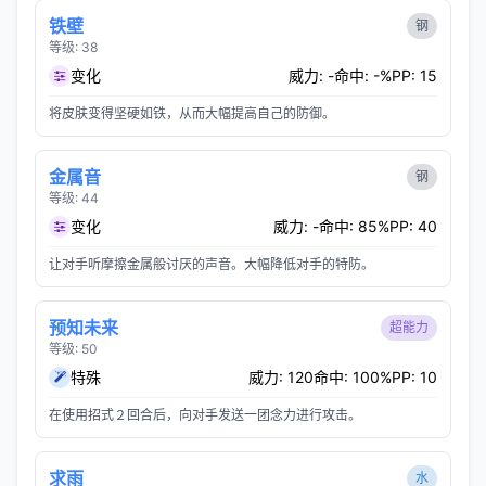
铁壁
钢
等级: 38
变化
威力: -
命中: -%
PP: 15
将皮肤变得坚硬如铁，从而大幅提高自己的防御。
金属音
钢
等级: 44
变化
威力: -
命中: 85%
PP: 40
让对手听摩擦金属般讨厌的声音。大幅降低对手的特防。
预知未来
超能力
等级: 50
特殊
威力: 120
命中: 100%
PP: 10
在使用招式２回合后，向对手发送一团念力进行攻击。
求雨
水