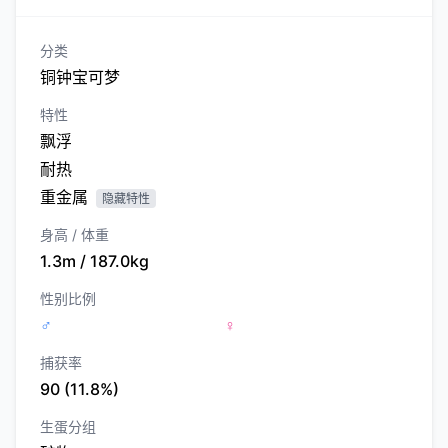
分类
铜钟宝可梦
特性
飘浮
耐热
重金属
隐藏特性
身高 / 体重
1.3m / 187.0kg
性别比例
♂
♀
捕获率
90 (11.8%)
生蛋分组