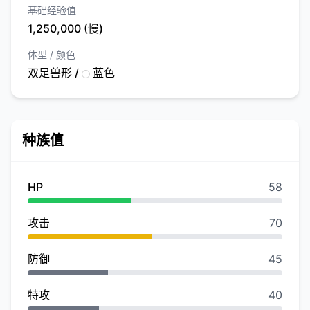
基础经验值
1,250,000 (慢)
体型 / 颜色
双足兽形 /
蓝色
种族值
HP
58
攻击
70
防御
45
特攻
40