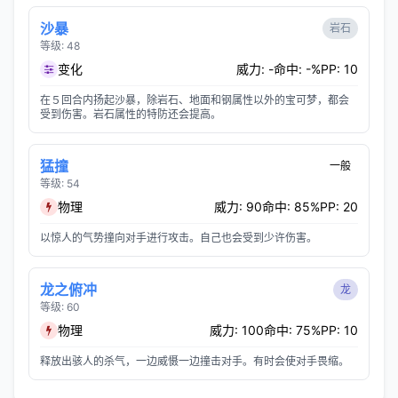
沙暴
岩石
等级: 48
变化
威力: -
命中: -%
PP: 10
在５回合内扬起沙暴，除岩石、地面和钢属性以外的宝可梦，都会
受到伤害。岩石属性的特防还会提高。
猛撞
一般
等级: 54
物理
威力: 90
命中: 85%
PP: 20
以惊人的气势撞向对手进行攻击。自己也会受到少许伤害。
龙之俯冲
龙
等级: 60
物理
威力: 100
命中: 75%
PP: 10
释放出骇人的杀气，一边威慑一边撞击对手。有时会使对手畏缩。