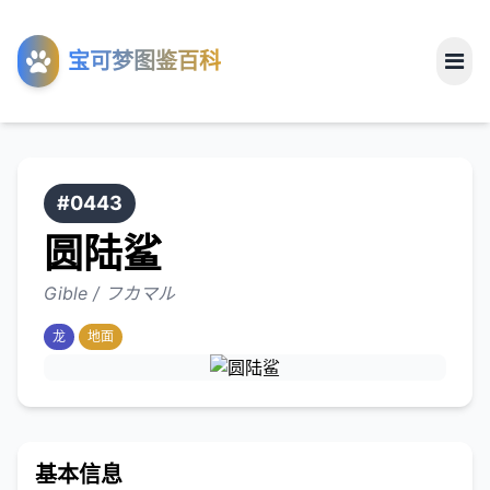
工具
宝可梦图鉴百科
关于
#0443
圆陆鲨
Gible / フカマル
龙
地面
基本信息