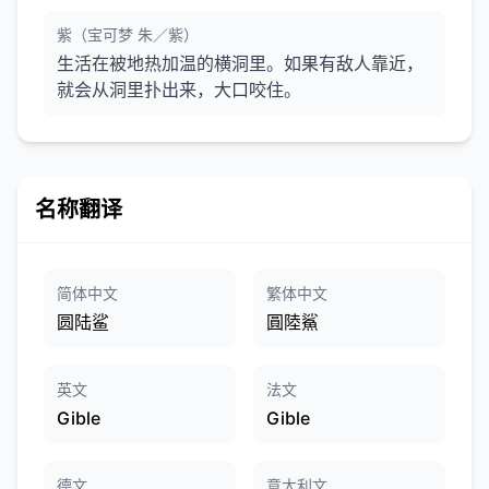
紫（宝可梦 朱／紫）
生活在被地热加温的横洞里。如果有敌人靠近，
就会从洞里扑出来，大口咬住。
名称翻译
简体中文
繁体中文
圆陆鲨
圓陸鯊
英文
法文
Gible
Gible
德文
意大利文