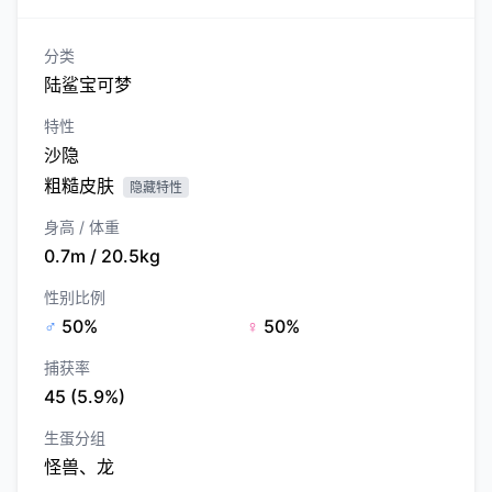
分类
陆鲨宝可梦
特性
沙隐
粗糙皮肤
隐藏特性
身高 / 体重
0.7m / 20.5kg
性别比例
♂
50%
♀
50%
捕获率
45 (5.9%)
生蛋分组
怪兽、龙