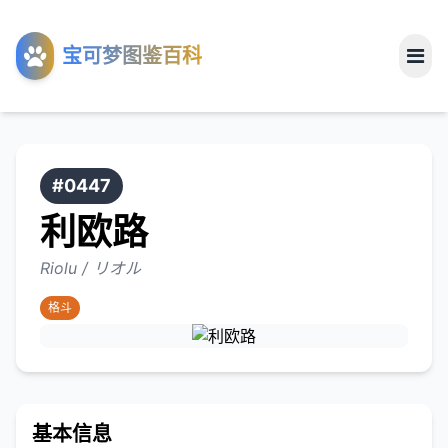
工具
宝可梦图鉴百科
关于
#0447
利欧路
Riolu / リオル
格斗
基本信息