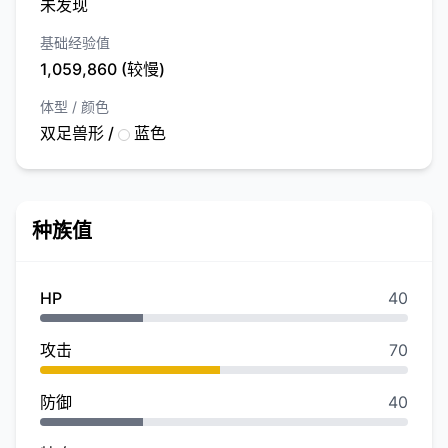
未发现
基础经验值
1,059,860 (较慢)
体型 / 颜色
双足兽形 /
蓝色
种族值
HP
40
攻击
70
防御
40