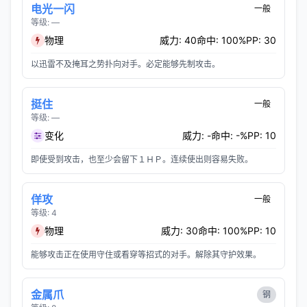
电光一闪
一般
等级: —
物理
威力: 40
命中: 100%
PP: 30
以迅雷不及掩耳之势扑向对手。必定能够先制攻击。
挺住
一般
等级: —
变化
威力: -
命中: -%
PP: 10
即使受到攻击，也至少会留下１ＨＰ。连续使出则容易失败。
佯攻
一般
等级: 4
物理
威力: 30
命中: 100%
PP: 10
能够攻击正在使用守住或看穿等招式的对手。解除其守护效果。
金属爪
钢