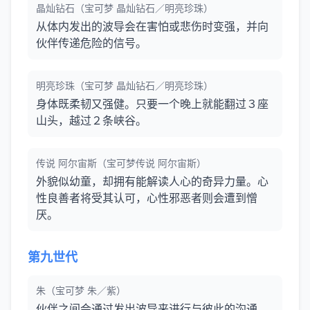
晶灿钻石（宝可梦 晶灿钻石／明亮珍珠）
从体内发出的波导会在害怕或悲伤时变强，并向
伙伴传递危险的信号。
明亮珍珠（宝可梦 晶灿钻石／明亮珍珠）
身体既柔韧又强健。只要一个晚上就能翻过３座
山头，越过２条峡谷。
传说 阿尔宙斯（宝可梦传说 阿尔宙斯）
外貌似幼童，却拥有能解读人心的奇异力量。心
性良善者将受其认可，心性邪恶者则会遭到憎
厌。
第九世代
朱（宝可梦 朱／紫）
伙伴之间会通过发出波导来进行与彼此的沟通。