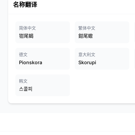
名称翻译
简体中文
繁体中文
钳尾蝎
鉗尾蠍
德文
意大利文
Pionskora
Skorupi
韩文
스콜피