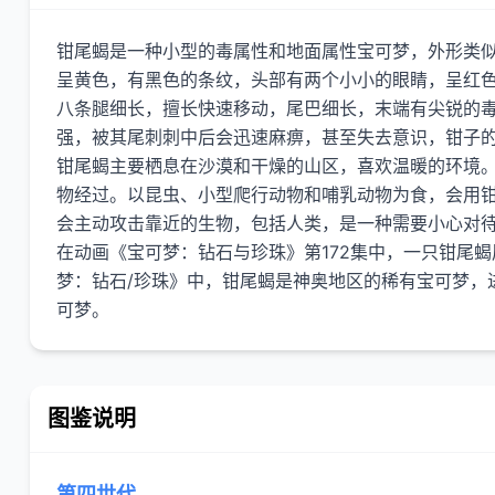
钳尾蝎是一种小型的毒属性和地面属性宝可梦，外形类
呈黄色，有黑色的条纹，头部有两个小小的眼睛，呈红
八条腿细长，擅长快速移动，尾巴细长，末端有尖锐的
强，被其尾刺刺中后会迅速麻痹，甚至失去意识，钳子
钳尾蝎主要栖息在沙漠和干燥的山区，喜欢温暖的环境
物经过。以昆虫、小型爬行动物和哺乳动物为食，会用
会主动攻击靠近的生物，包括人类，是一种需要小心对待
在动画《宝可梦：钻石与珍珠》第172集中，一只钳尾
梦：钻石/珍珠》中，钳尾蝎是神奥地区的稀有宝可梦，
图鉴说明
第四世代