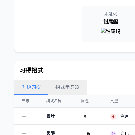
未进化
钳尾蝎
习得招式
升级习得
招式学习器
等级
招式名称
属性
类型
—
毒针
物理
毒
—
瞪眼
变化
一般