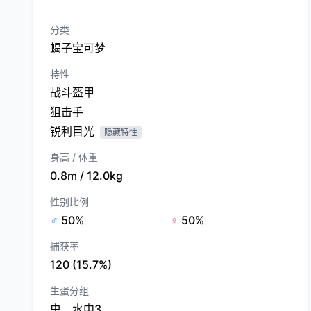
分类
蝎子宝可梦
特性
战斗盔甲
狙击手
锐利目光
隐藏特性
身高 / 体重
0.8m / 12.0kg
性别比例
♂
50%
♀
50%
捕获率
120 (15.7%)
生蛋分组
虫、水中3