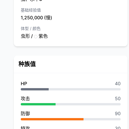
基础经验值
1,250,000 (慢)
体型 / 颜色
虫形 /
紫色
种族值
HP
40
攻击
50
防御
90
特攻
30