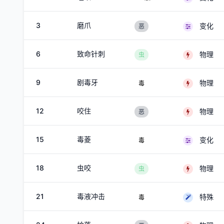
3
磨爪
变化
恶
6
致命针刺
物理
虫
9
剧毒牙
物理
毒
12
咬住
物理
恶
15
毒菱
变化
毒
18
虫咬
物理
虫
21
毒液冲击
特殊
毒