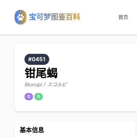
宝可梦图鉴百科
首页
#0451
钳尾蝎
Skorupi / スコルピ
毒
虫
基本信息