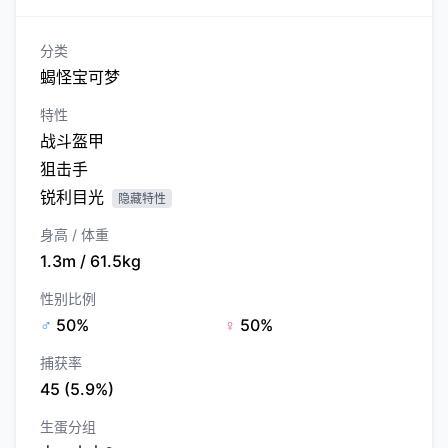
分类
蝎怪宝可梦
特性
战斗盔甲
狙击手
锐利目光
隐藏特性
身高 / 体重
1.3m / 61.5kg
性别比例
♂
50%
♀
50%
捕获率
45 (5.9%)
生蛋分组