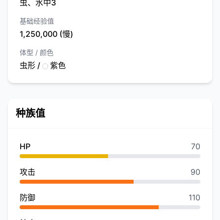
虫、水中3
基础经验值
1,250,000 (慢)
体型 / 颜色
虫形 /
紫色
种族值
HP
70
攻击
90
防御
110