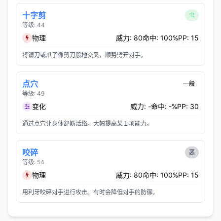
十字剪
虫
等级: 44
物理
威力: 80
命中: 100%
PP: 15
将镰刀或爪子像剪刀般地交叉，顺势劈开对手。
点穴
一般
等级: 49
变化
威力: -
命中: -%
PP: 30
通过点穴让身体舒筋活络。大幅提高某１项能力。
咬碎
恶
等级: 54
物理
威力: 80
命中: 100%
PP: 15
用利牙咬碎对手进行攻击。有时会降低对手的防御。