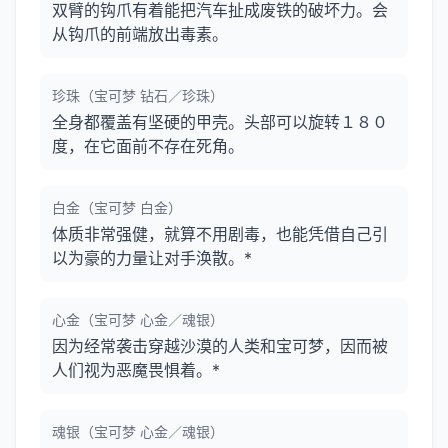
双臂的钩爪有着能把汽车扯成废铁的破坏力。会
从钩爪的前端放出毒素。
珍珠（宝可梦 钻石／珍珠）
全身都覆盖有坚硬的甲壳。头部可以旋转１８０
度，在它面前不存在死角。
白金（宝可梦 白金）
体质非常强健，就算不用剧毒，也能凭借自己引
以为豪的力量让对手涣散。*
心金（宝可梦 心金／魂银）
因为经常袭击穿越沙漠的人类和宝可梦，因而被
人们视为恶魔畏惧着。*
魂银（宝可梦 心金／魂银）