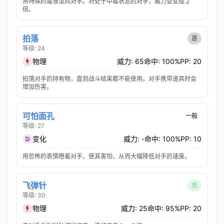
将特殊的毒液泼向对手。对处于中毒状态的对手，威力会变成２
倍。
拍落
恶
等级: 24
物理
威力: 65
命中: 100%
PP: 20
拍落对手的持有物，直到战斗结束都不能使用。对手携带道具时会
增加伤害。
可怕面孔
一般
等级: 27
变化
威力: -
命中: 100%
PP: 10
用恐怖的表情瞪着对手，使其害怕，从而大幅降低对手的速度。
飞弹针
虫
等级: 30
物理
威力: 25
命中: 95%
PP: 20