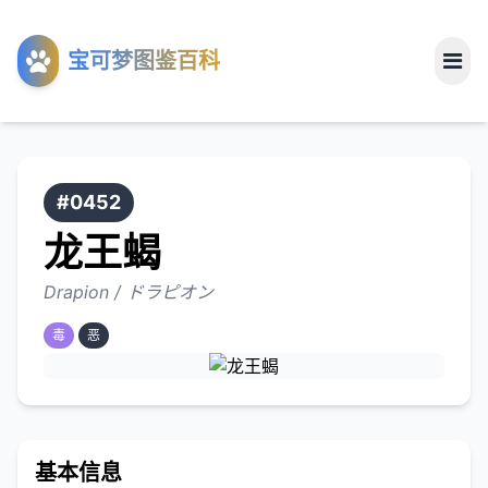
工具
宝可梦图鉴百科
关于
#0452
龙王蝎
Drapion / ドラピオン
毒
恶
基本信息