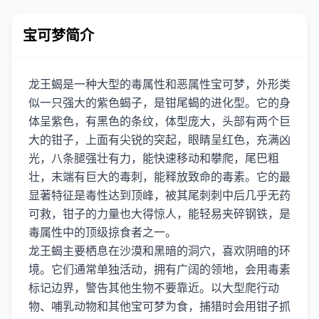
宝可梦简介
龙王蝎是一种大型的毒属性和恶属性宝可梦，外形类
似一只强大的紫色蝎子，是钳尾蝎的进化型。它的身
体呈紫色，有黑色的条纹，体型庞大，头部有两个巨
大的钳子，上面有尖锐的突起，眼睛呈红色，充满凶
光，八条腿强壮有力，能快速移动和攀爬，尾巴粗
壮，末端有巨大的毒刺，能释放致命的毒素。它的最
显著特征是毒性达到顶峰，被其尾刺刺中后几乎无药
可救，钳子的力量也大得惊人，能轻易夹碎钢铁，是
毒属性中的顶级掠食者之一。
龙王蝎主要栖息在沙漠和黑暗的洞穴，喜欢阴暗的环
境。它们通常单独活动，拥有广阔的领地，会用毒素
标记边界，警告其他生物不要靠近。以大型爬行动
物、哺乳动物和其他宝可梦为食，捕猎时会用钳子抓