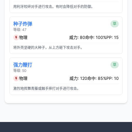
用利牙咬碎对手进行攻击。有时会降低对手的防御。
种子炸弹
草
等级: 47
物理
威力: 80
命中: 100%
PP: 15
将外壳坚硬的大种子，从上方砸下攻击对手。
强力鞭打
草
等级: 50
物理
威力: 120
命中: 85%
PP: 10
激烈地挥舞青藤或触手摔打对手进行攻击。