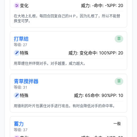
变化
威力: -
命中: -%
PP: 20
在大地上扎根，每回合回复自己的ＨＰ。因为扎根了，所以不能替
换宝可梦。
打草结
草
等级: 27
特殊
威力: 变化
命中: 100%
PP: 20
用草缠住并绊倒对手。对手越重，威力越大。
青草搅拌器
草
等级: 31
特殊
威力: 65
命中: 90%
PP: 10
用锋利的叶片包裹住对手进行攻击。有时会降低对手的命中率。
蓄力
一般
等级: 37