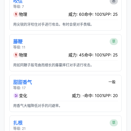
咬住
恶
等级: 7
物理
威力: 60
命中: 100%
PP: 25
用尖锐的牙咬住对手进行攻击。有时会使对手畏缩。
藤鞭
草
等级: 11
物理
威力: 45
命中: 100%
PP: 25
用如同鞭子般弯曲而细长的藤蔓摔打对手进行攻击。
甜甜香气
一般
等级: 17
变化
威力: -
命中: 100%
PP: 20
用香气大幅降低对手的闪避率。
扎根
草
等级: 21