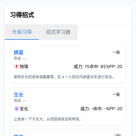
习得招式
升级习得
招式学习器
绑紧
一般
等级: —
物理
威力: 15
命中: 85%
PP: 20
使用长长的身体或藤蔓等，在４～５回合内绑紧对手进行攻击。
生长
一般
等级: —
变化
威力: -
命中: -%
PP: 20
让身体一下子长大，从而提高攻击和特攻。