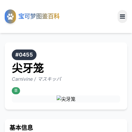
工具
宝可梦图鉴百科
关于
#0455
尖牙笼
Carnivine / マスキッパ
草
基本信息