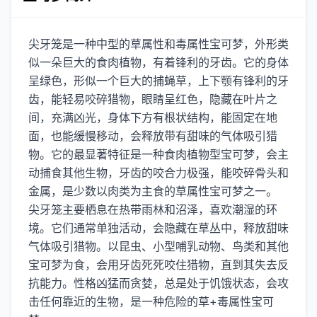
尖牙笼是一种中型的草属性和毒属性宝可梦，外形类
似一朵巨大的食肉植物，有着锋利的牙齿。它的身体
呈绿色，形似一个巨大的捕蝇草，上下颚有锋利的牙
齿，能轻易咬碎猎物，眼睛呈红色，隐藏在叶片之
间，充满凶光，身体下方有根状结构，能固定在地
面，也能缓慢移动，会释放带有甜味的气体吸引猎
物。它的最显著特征是一种食肉植物型宝可梦，会主
动捕食其他生物，牙齿的咬合力极强，能咬碎骨头和
金属，是少数以肉类为主食的草属性宝可梦之一。
尖牙笼主要栖息在热带雨林和沼泽，喜欢潮湿的环
境。它们通常单独活动，会隐藏在草丛中，释放甜味
气体吸引猎物。以昆虫、小型哺乳动物、鸟类和其他
宝可梦为食，会用牙齿死死咬住猎物，直到其失去反
抗能力。性格凶猛而贪婪，总是处于饥饿状态，会攻
击任何靠近的生物，是一种危险的草+毒属性宝可