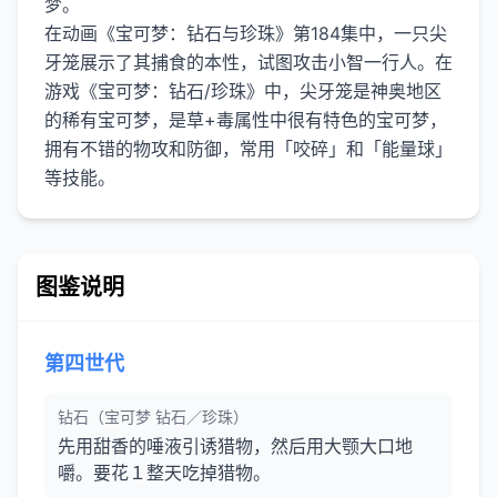
梦。
在动画《宝可梦：钻石与珍珠》第184集中，一只尖
牙笼展示了其捕食的本性，试图攻击小智一行人。在
游戏《宝可梦：钻石/珍珠》中，尖牙笼是神奥地区
的稀有宝可梦，是草+毒属性中很有特色的宝可梦，
拥有不错的物攻和防御，常用「咬碎」和「能量球」
图鉴说明
第四世代
钻石（宝可梦 钻石／珍珠）
先用甜香的唾液引诱猎物，然后用大颚大口地
嚼。要花１整天吃掉猎物。