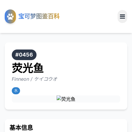
工具
宝可梦图鉴百科
关于
#0456
荧光鱼
Finneon / ケイコウオ
水
基本信息