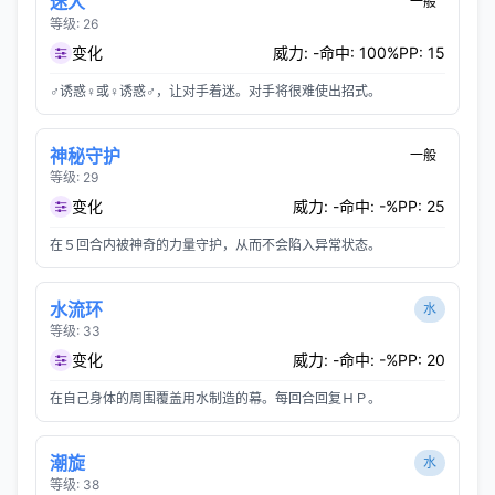
迷人
一般
等级: 26
变化
威力: -
命中: 100%
PP: 15
♂诱惑♀或♀诱惑♂，让对手着迷。对手将很难使出招式。
神秘守护
一般
等级: 29
变化
威力: -
命中: -%
PP: 25
在５回合内被神奇的力量守护，从而不会陷入异常状态。
水流环
水
等级: 33
变化
威力: -
命中: -%
PP: 20
在自己身体的周围覆盖用水制造的幕。每回合回复ＨＰ。
潮旋
水
等级: 38