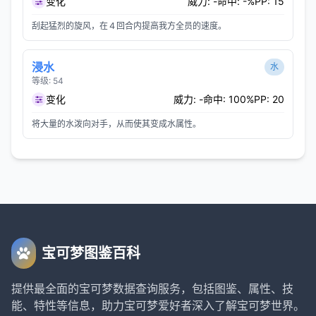
变化
威力: -
命中: -%
PP: 15
刮起猛烈的旋风，在４回合内提高我方全员的速度。
浸水
水
等级: 54
变化
威力: -
命中: 100%
PP: 20
将大量的水泼向对手，从而使其变成水属性。
宝可梦图鉴百科
提供最全面的宝可梦数据查询服务，包括图鉴、属性、技
能、特性等信息，助力宝可梦爱好者深入了解宝可梦世界。