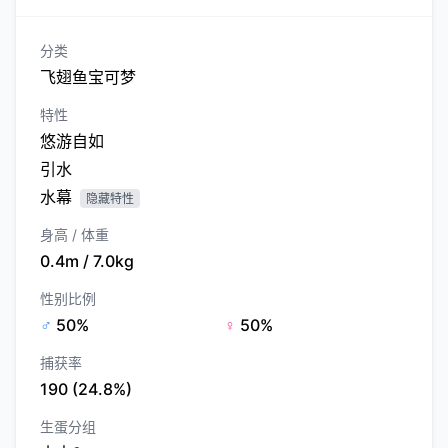
分类
飞翅鱼宝可梦
特性
悠游自如
引水
水幕
隐藏特性
身高 / 体重
0.4m / 7.0kg
性别比例
♂
50%
♀
50%
捕获率
190 (24.8%)
生蛋分组