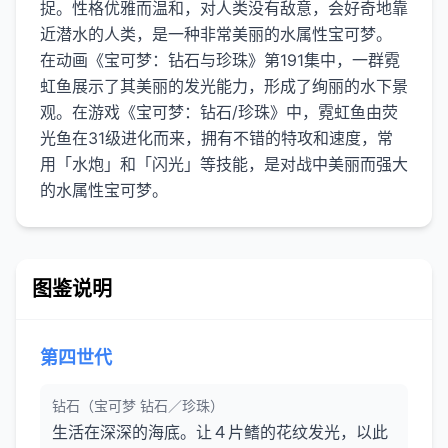
捉。性格优雅而温和，对人类没有敌意，会好奇地靠
近潜水的人类，是一种非常美丽的水属性宝可梦。
在动画《宝可梦：钻石与珍珠》第191集中，一群霓
虹鱼展示了其美丽的发光能力，形成了绚丽的水下景
观。在游戏《宝可梦：钻石/珍珠》中，霓虹鱼由荧
光鱼在31级进化而来，拥有不错的特攻和速度，常
用「水炮」和「闪光」等技能，是对战中美丽而强大
图鉴说明
第四世代
钻石（宝可梦 钻石／珍珠）
生活在深深的海底。让４片鳍的花纹发光，以此