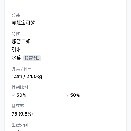
分类
霓虹宝可梦
特性
悠游自如
引水
水幕
隐藏特性
身高 / 体重
1.2m / 24.0kg
性别比例
♂
50%
♀
50%
捕获率
75 (9.8%)
生蛋分组