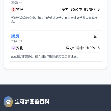
等级: 53
物理
威力: 85
命中: 85%
PP: 5
弹跳到高高的空中，第２回合攻击对手。有时会让对手陷入麻痹状
态。
顺风
飞行
等级: 59
变化
威力: -
命中: -%
PP: 15
刮起猛烈的旋风，在４回合内提高我方全员的速度。
宝可梦图鉴百科