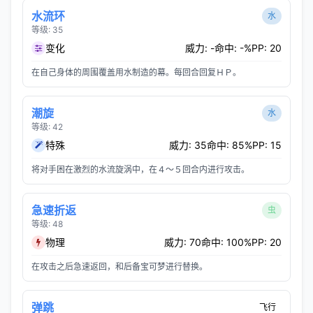
水流环
水
等级: 35
变化
威力: -
命中: -%
PP: 20
在自己身体的周围覆盖用水制造的幕。每回合回复ＨＰ。
潮旋
水
等级: 42
特殊
威力: 35
命中: 85%
PP: 15
将对手困在激烈的水流旋涡中，在４～５回合内进行攻击。
急速折返
虫
等级: 48
物理
威力: 70
命中: 100%
PP: 20
在攻击之后急速返回，和后备宝可梦进行替换。
弹跳
飞行