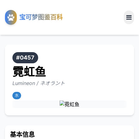
工具
宝可梦图鉴百科
关于
#0457
霓虹鱼
Lumineon / ネオラント
水
基本信息