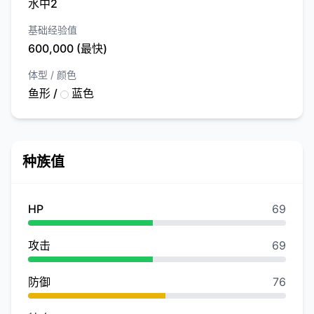
水中2
基础经验值
600,000 (最快)
体型 / 颜色
鱼形 /
蓝色
种族值
HP
69
攻击
69
防御
76