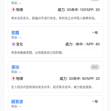
等级: —
物理
威力: 30
命中: 100%
PP: 30
用长长的舌头，舔遍对手进行攻击。有时会让对手陷入麻痹状态。
变圆
一般
等级: —
变化
威力: -
命中: -%
PP: 40
将身体蜷曲变圆，从而提高自己的防御。
滚动
岩石
等级: —
物理
威力: 30
命中: 90%
PP: 20
在５回合内连续滚动攻击对手。招式每次击中，威力就会提高。
超音波
一般
等级: —