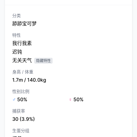
分类
舔舔宝可梦
特性
我行我素
迟钝
无关天气
隐藏特性
身高 / 体重
1.7m / 140.0kg
性别比例
♂
50%
♀
50%
捕获率
30 (3.9%)
生蛋分组