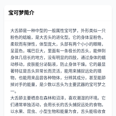
宝可梦简介
大舌舔是一种中型的一般属性宝可梦，外形类似一只
粉色的蛞蝓，是大舌头的进化型。它的身体呈粉色，
柔软而有弹性，体型庞大，头部有两个小小的眼睛，
呈蓝色，嘴巴巨大，里面有一条极长的舌头，能伸到
身体几倍长的地方，没有明显的四肢，通过身体的蠕
动移动，皮肤能分泌黏液，防止身体干燥。它的最显
著特征是舌头异常长而灵活，能用来捕捉远处的猎
物，也能用来品尝各种物体，分辨其成分，甚至能舔
掉对手的能量，是少数以舌头为主要武器的宝可梦之
一。
大舌舔主要栖息在森林和沼泽，喜欢潮湿的环境。它
们通常单独活动，会用长长的舌头捕捉远处的食物。
以水果、昆虫、小型生物和能量为食，舌头能吸收食