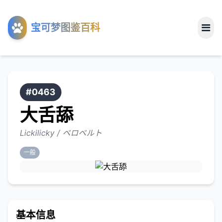
工具
宝可梦图鉴百科
关于
#0463
大舌舔
Lickilicky / ベロベルト
一般
基本信息