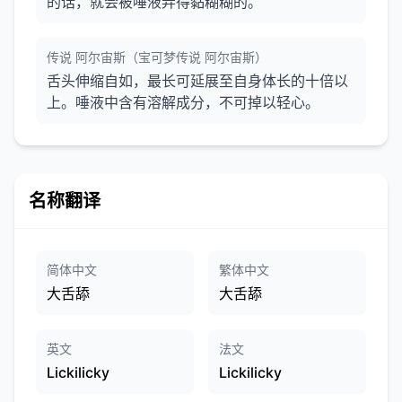
的话，就会被唾液弄得黏糊糊的。
传说 阿尔宙斯（宝可梦传说 阿尔宙斯）
舌头伸缩自如，最长可延展至自身体长的十倍以
上。唾液中含有溶解成分，不可掉以轻心。
名称翻译
简体中文
繁体中文
大舌舔
大舌舔
英文
法文
Lickilicky
Lickilicky