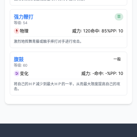
强力鞭打
草
等级: 54
物理
威力: 120
命中: 85%
PP: 10
激烈地挥舞青藤或触手摔打对手进行攻击。
腹鼓
一般
等级: 60
变化
威力: -
命中: -%
PP: 10
将自己的ＨＰ减少到最大ＨＰ的一半，从而最大限度提高自己的攻
击。