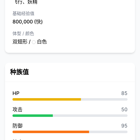
飞行、妖精
基础经验值
800,000 (快)
体型 / 颜色
双翅形 /
白色
种族值
HP
85
攻击
50
防御
95