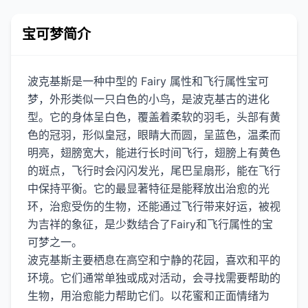
宝可梦简介
波克基斯是一种中型的 Fairy 属性和飞行属性宝可
梦，外形类似一只白色的小鸟，是波克基古的进化
型。它的身体呈白色，覆盖着柔软的羽毛，头部有黄
色的冠羽，形似皇冠，眼睛大而圆，呈蓝色，温柔而
明亮，翅膀宽大，能进行长时间飞行，翅膀上有黄色
的斑点，飞行时会闪闪发光，尾巴呈扇形，能在飞行
中保持平衡。它的最显著特征是能释放出治愈的光
环，治愈受伤的生物，还能通过飞行带来好运，被视
为吉祥的象征，是少数结合了Fairy和飞行属性的宝
可梦之一。
波克基斯主要栖息在高空和宁静的花园，喜欢和平的
环境。它们通常单独或成对活动，会寻找需要帮助的
生物，用治愈能力帮助它们。以花蜜和正面情绪为