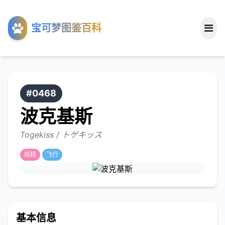
工具
宝可梦图鉴百科
关于
#0468
波克基斯
Togekiss / トゲキッス
妖精
飞行
基本信息