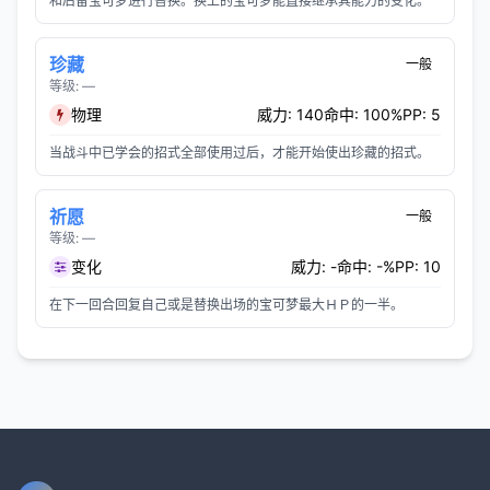
和后备宝可梦进行替换。换上的宝可梦能直接继承其能力的变化。
珍藏
一般
等级: —
物理
威力: 140
命中: 100%
PP: 5
当战斗中已学会的招式全部使用过后，才能开始使出珍藏的招式。
祈愿
一般
等级: —
变化
威力: -
命中: -%
PP: 10
在下一回合回复自己或是替换出场的宝可梦最大ＨＰ的一半。