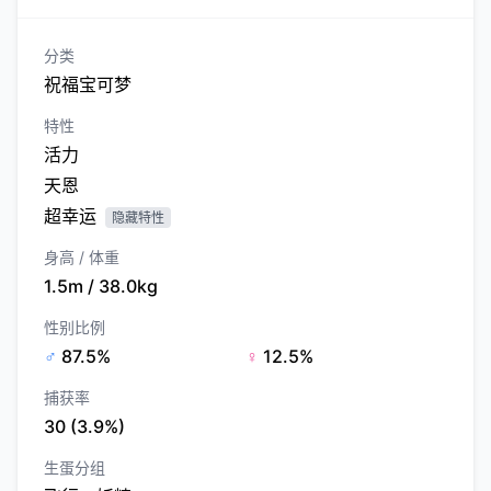
分类
祝福宝可梦
特性
活力
天恩
超幸运
隐藏特性
身高 / 体重
1.5m / 38.0kg
性别比例
♂
87.5%
♀
12.5%
捕获率
30 (3.9%)
生蛋分组