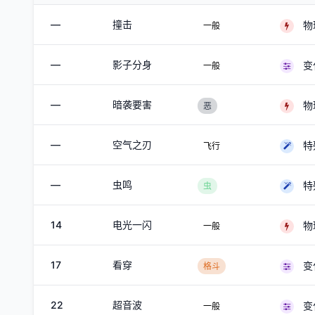
—
撞击
物
一般
—
影子分身
变
一般
—
暗袭要害
物
恶
—
空气之刃
特
飞行
—
虫鸣
特
虫
14
电光一闪
物
一般
17
看穿
变
格斗
22
超音波
变
一般