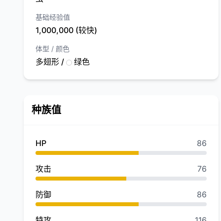
基础经验值
1,000,000 (较快)
体型 / 颜色
多翅形 /
绿色
种族值
HP
86
攻击
76
防御
86
特攻
116