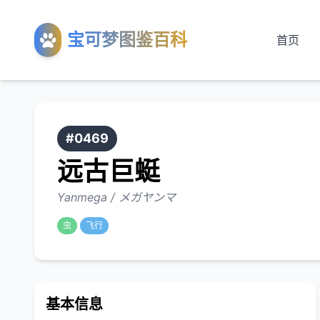
宝可梦图鉴百科
首页
#0469
远古巨蜓
Yanmega / メガヤンマ
虫
飞行
基本信息