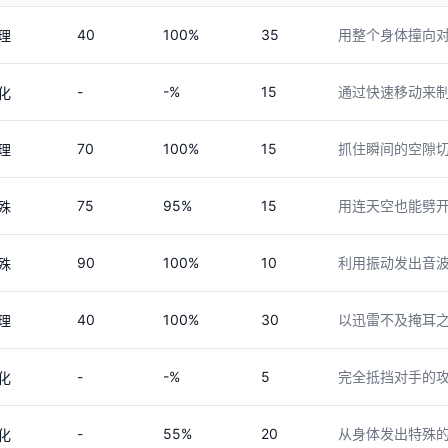
40
100%
35
用整个身体撞向
理
-
-%
15
通过快速移动来
化
70
100%
15
抓住瞬间的空隙
理
75
95%
15
用连天空也能劈
殊
90
100%
10
利用振动发出音
殊
40
100%
30
以迅雷不及掩耳
理
-
-%
5
完全抵挡对手的
化
-
55%
20
从身体发出特殊
化