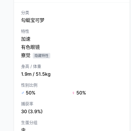
分类
勾蜓宝可梦
特性
加速
有色眼镜
察觉
隐藏特性
身高 / 体重
1.9m / 51.5kg
性别比例
♂
50%
♀
50%
捕获率
30 (3.9%)
生蛋分组
虫