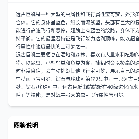
远古巨蜓是一种大型的虫属性和飞行属性宝可梦，外形
合体。它的身体呈蓝色，细长而流线型，头部有巨大的复
能进行高速飞行和悬停，翅膀上有蓝色的纹路，身体下
持平衡。它的最显著特征是飞行能力达到顶峰，能以超
行属性中速度最快的宝可梦之一。
远古巨蜓主要栖息在湿地和森林，喜欢有大量水和植物
猎。以昆虫、小型鸟类和鱼类为食，捕猎时会以极高的
时非常自信，会主动挑战其他飞行宝可梦，展示自己的速
在动画《宝可梦：钻石与珍珠》第179集中，一只远古
梦：钻石/珍珠》中，远古巨蜓由蜻蜻蜓在40级进化而
图鉴说明