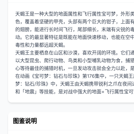
天蝎王是一种大型的地面属性和飞行属性宝可梦，外形
色，覆盖着坚硬的甲壳，头部有两个巨大的钳子，上面
的翅膀，能进行长时间飞行，尾部细长，末端有尖锐的
动。它的最显著特征是既能在地面快速移动，也能在空
毒性和力量都远超天蝎。
天蝎王主要栖息在山区和沙漠，喜欢开阔的环境。它们
以大型昆虫、爬行动物、鸟类和小型哺乳动物为食，捕
心等待最佳的捕猎时机，一旦发动攻击就会全力以赴，是
在动画《宝可梦：钻石与珍珠》第176集中，一只天蝎
梦：钻石/珍珠》中，天蝎王由天蝎携带锐利之爪在夜间
图鉴说明