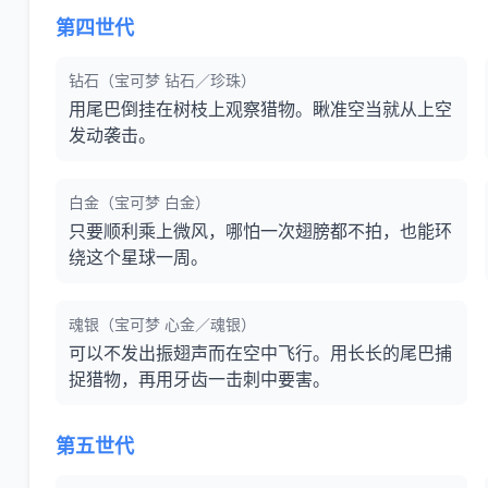
第四世代
钻石（宝可梦 钻石／珍珠）
用尾巴倒挂在树枝上观察猎物。瞅准空当就从上空
发动袭击。
白金（宝可梦 白金）
只要顺利乘上微风，哪怕一次翅膀都不拍，也能环
绕这个星球一周。
魂银（宝可梦 心金／魂银）
可以不发出振翅声而在空中飞行。用长长的尾巴捕
捉猎物，再用牙齿一击刺中要害。
第五世代