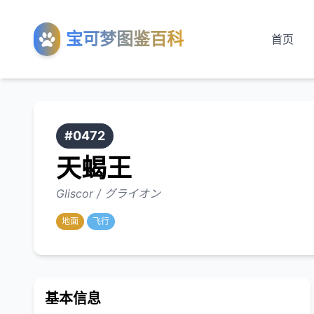
宝可梦图鉴百科
首页
#0472
天蝎王
Gliscor / グライオン
地面
飞行
基本信息