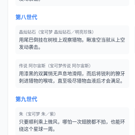
第八世代
晶灿钻石（宝可梦 晶灿钻石／明亮珍珠）
用尾巴倒挂在树枝上观察猎物。瞅准空当就从上空
发动袭击。
传说 阿尔宙斯（宝可梦传说 阿尔宙斯）
用漆黑的双翼悄无声息地滑翔，而后将锐利的獠牙
刺进猎物的喉咙，直至吸尽猎物血液后才会满足。
第九世代
朱（宝可梦 朱／紫）
只要顺利乘上微风，哪怕一次翅膀都不拍，也能环
绕这个星球一周。