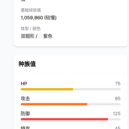
基础经验值
1,059,860 (较慢)
体型 / 颜色
双翅形 /
紫色
种族值
HP
75
攻击
95
防御
125
特攻
45