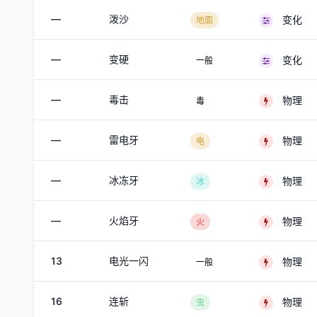
—
泼沙
变化
地面
—
变硬
变化
一般
—
毒击
物理
毒
—
雷电牙
物理
电
—
冰冻牙
物理
冰
—
火焰牙
物理
火
13
电光一闪
物理
一般
16
连斩
物理
虫