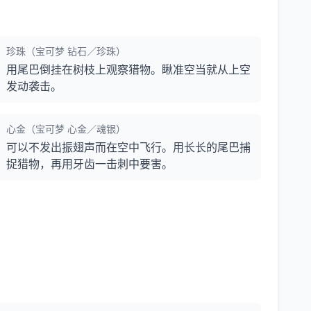
珍珠（宝可梦 钻石／珍珠）
用尾巴倒挂在树枝上观察猎物。瞅准空当就从上空
发动袭击。
心金（宝可梦 心金／魂银）
可以不发出振翅声而在空中飞行。用长长的尾巴捕
捉猎物，再用牙齿一击刺中要害。