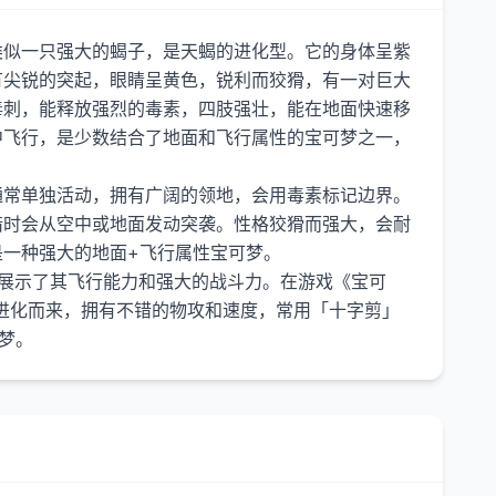
类似一只强大的蝎子，是天蝎的进化型。它的身体呈紫
有尖锐的突起，眼睛呈黄色，锐利而狡猾，有一对巨大
毒刺，能释放强烈的毒素，四肢强壮，能在地面快速移
中飞行，是少数结合了地面和飞行属性的宝可梦之一，
通常单独活动，拥有广阔的领地，会用毒素标记边界。
猎时会从空中或地面发动突袭。性格狡猾而强大，会耐
一种强大的地面+飞行属性宝可梦。
王展示了其飞行能力和强大的战斗力。在游戏《宝可
进化而来，拥有不错的物攻和速度，常用「十字剪」