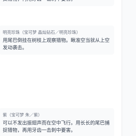
明亮珍珠（宝可梦 晶灿钻石／明亮珍珠）
用尾巴倒挂在树枝上观察猎物。瞅准空当就从上空
发动袭击。
紫（宝可梦 朱／紫）
可以不发出振翅声而在空中飞行。用长长的尾巴捕
捉猎物，再用牙齿一击刺中要害。