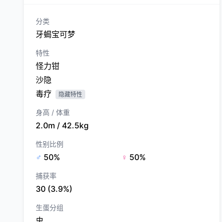
分类
牙蝎宝可梦
特性
怪力钳
沙隐
毒疗
隐藏特性
身高 / 体重
2.0m / 42.5kg
性别比例
♂
50%
♀
50%
捕获率
30 (3.9%)
生蛋分组
虫