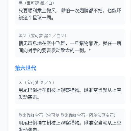
黑（宝可梦 黑／白）
只要顺利乘上微风，哪怕一次翅膀都不拍，也能环
绕这个星球一周。
黑２（宝可梦 黑２／白２）
悄无声息地在空中飞舞，一旦猎物靠近，就在一瞬
间向对手的要害发动致命的一刺。*
第六世代
Ｘ（宝可梦 Ｘ／Ｙ）
用尾巴倒挂在树枝上观察猎物。瞅准空当就从上空
发动袭击。
欧米伽红宝石（宝可梦 欧米伽红宝石／阿尔法蓝宝石）
用尾巴倒挂在树枝上观察猎物。瞅准空当就从上空
发动袭击。