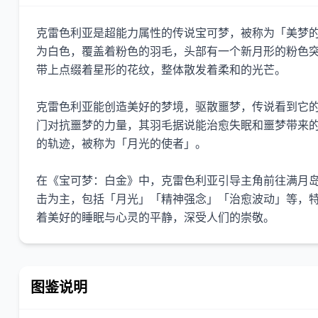
克雷色利亚是超能力属性的传说宝可梦，被称为「美梦的
为白色，覆盖着粉色的羽毛，头部有一个新月形的粉色
带上点缀着星形的花纹，整体散发着柔和的光芒。
克雷色利亚能创造美好的梦境，驱散噩梦，传说看到它
门对抗噩梦的力量，其羽毛据说能治愈失眠和噩梦带来
的轨迹，被称为「月光的使者」。
在《宝可梦：白金》中，克雷色利亚引导主角前往满月
击为主，包括「月光」「精神强念」「治愈波动」等，
着美好的睡眠与心灵的平静，深受人们的崇敬。
图鉴说明