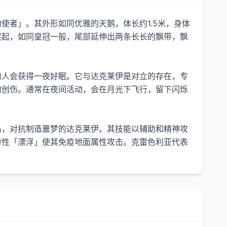
使者」。其外形如同优雅的天鹅，体长约1.5米，身体
突起，如同皇冠一般，尾部延伸出两条长长的飘带，飘
的人会获得一夜好眠。它与达克莱伊是对立的存在，专
的创伤。通常在夜间活动，会在月光下飞行，留下闪烁
岛，对抗制造噩梦的达克莱伊。其技能以辅助和精神攻
特性「漂浮」使其免疫地面属性攻击。克雷色利亚代表