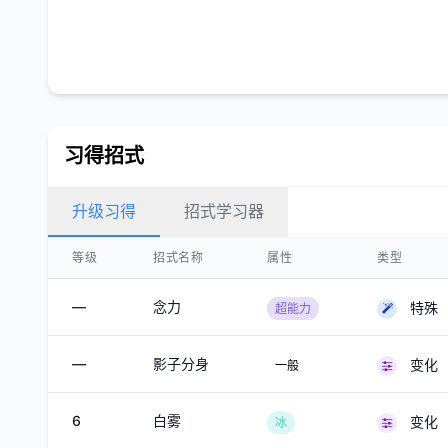
习得招式
升级习得
招式学习器
等级
招式名称
属性
类型
—
念力
特殊
超能力
—
影子分身
变化
一般
6
白雾
变化
冰