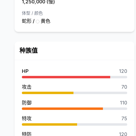
1,250,000 (慢)
体型 / 颜色
蛇形 /
黄色
种族值
HP
120
攻击
70
防御
110
特攻
75
特防
120