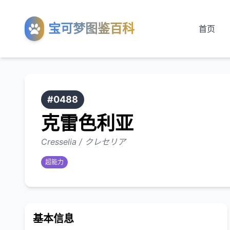
宝可梦图鉴百科
首页
#0488
克雷色利亚
Cresselia / クレセリア
超能力
基本信息