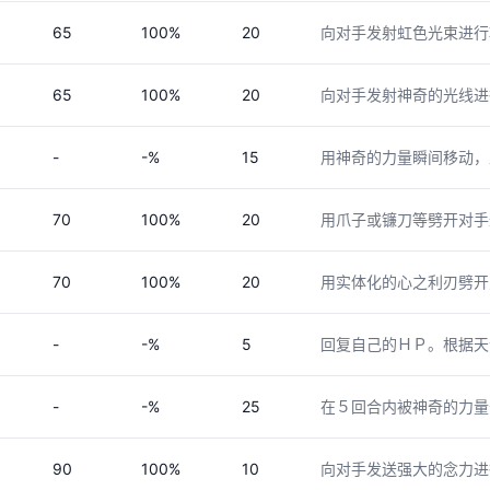
65
100%
20
向对手发射虹色光束进行
65
100%
20
向对手发射神奇的光线进
-
-%
15
用神奇的力量瞬间移动，
70
100%
20
用爪子或镰刀等劈开对手
70
100%
20
用实体化的心之利刃劈开
-
-%
5
回复自己的ＨＰ。根据天
-
-%
25
在５回合内被神奇的力量
90
100%
10
向对手发送强大的念力进