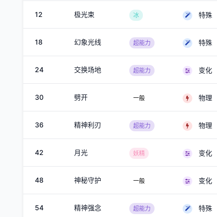
12
极光束
特殊
冰
18
幻象光线
特殊
超能力
24
交换场地
变化
超能力
30
劈开
物理
一般
36
精神利刃
物理
超能力
42
月光
变化
妖精
48
神秘守护
变化
一般
54
精神强念
特殊
超能力