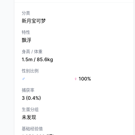
分类
新月宝可梦
特性
飘浮
身高 / 体重
1.5m / 85.6kg
性别比例
♂
♀
100%
捕获率
3 (0.4%)
生蛋分组
未发现
基础经验值