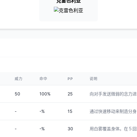
克雷色利亚
威力
命中
PP
说明
50
100%
25
向对手发送微弱的念力进
-
-%
15
通过快速移动来制造分身
-
-%
30
用白雾覆盖身体。在５回