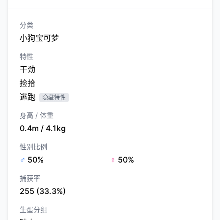
分类
小狗宝可梦
特性
干劲
捡拾
逃跑
隐藏特性
身高 / 体重
0.4m / 4.1kg
性别比例
♂
50%
♀
50%
捕获率
255 (33.3%)
生蛋分组