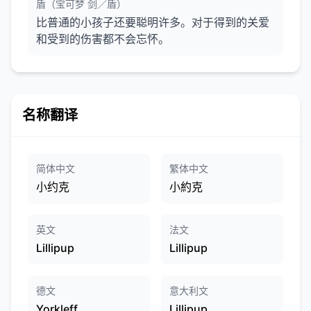
盾（宝可梦 剑／盾）
比普通的小孩子还要聪明许多。对于得到的关爱
和受到的伤害都不会忘怀。
名称翻译
简体中文
繁体中文
小约克
小約克
英文
法文
Lillipup
Lillipup
德文
意大利文
Yorkleff
Lillipup