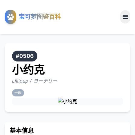
工具
宝可梦图鉴百科
关于
#0506
小约克
Lillipup / ヨーテリー
一般
基本信息