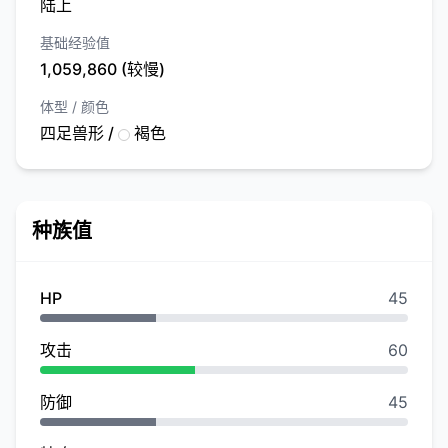
陆上
基础经验值
1,059,860 (较慢)
体型 / 颜色
四足兽形 /
褐色
种族值
HP
45
攻击
60
防御
45