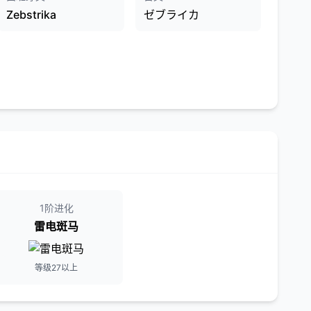
Zebstrika
ゼブライカ
1阶进化
雷电斑马
等级27以上