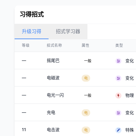
习得招式
升级习得
招式学习器
等级
招式名称
属性
类型
—
摇尾巴
变化
一般
—
电磁波
变化
电
—
电光一闪
物理
一般
—
充电
变化
电
11
电击波
特殊
电