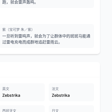
跑，就会雷声轰鸣。
紫（宝可梦 朱／紫）
一旦听到雷鸣声，就会为了让群体中的斑斑马能通
过雷电充电而成群地追赶雷雨云。
英文
法文
Zebstrika
Zebstrika
西班牙文
日文