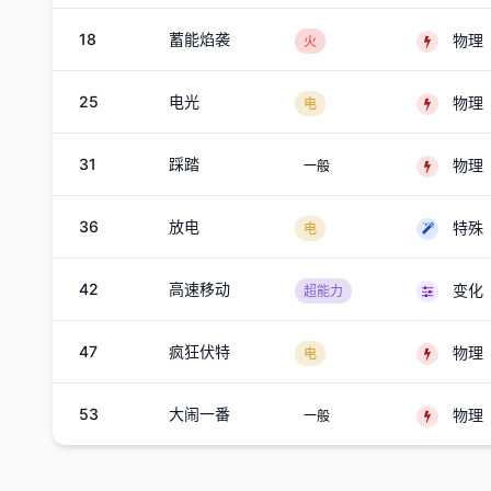
18
蓄能焰袭
物理
火
25
电光
物理
电
31
踩踏
物理
一般
36
放电
特殊
电
42
高速移动
变化
超能力
47
疯狂伏特
物理
电
53
大闹一番
物理
一般