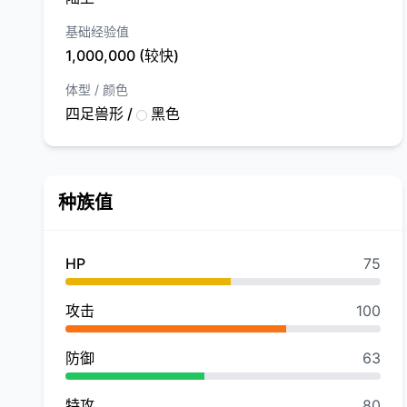
基础经验值
1,000,000 (较快)
体型 / 颜色
四足兽形 /
黑色
种族值
HP
75
攻击
100
防御
63
特攻
80