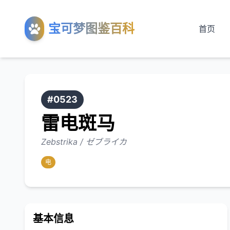
宝可梦图鉴百科
首页
#0523
雷电斑马
Zebstrika / ゼブライカ
电
基本信息