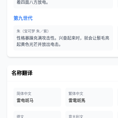
着四面八方放电。
第九世代
朱（宝可梦 朱／紫）
性格暴躁充满攻击性。兴奋起来时，就会让鬃毛亮
起黄色光芒并放出电击。
名称翻译
简体中文
繁体中文
雷电斑马
雷電斑馬
德文
意大利文