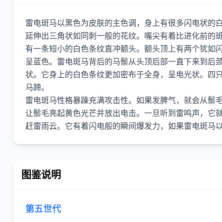
雷电斑马以黑色为皮肤的主色调，身上有很多闪电状的
延伸出三角状如同刺一般的花纹。嘴尖有着比进化前的
有一条短小的白色条纹直冲额头。额头顶上有两个犹如
呈蓝色。雷电斑马背后的马鬃从头顶后部一直下来到后
状。它身上的白色条纹更加密布于全身，呈电光状。四
马蹄。
雷电斑马性格暴躁充满攻击性。如果发脾气，就会从鬃
让鬃毛亮起黄色光芒并放出电击。一旦听到雷鸣声，它
图鉴说明
第五世代