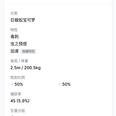
分类
巨蜈蚣宝可梦
特性
毒刺
虫之预感
加速
隐藏特性
身高 / 体重
2.5m / 200.5kg
性别比例
♂
50%
♀
50%
捕获率
45 (5.9%)
生蛋分组