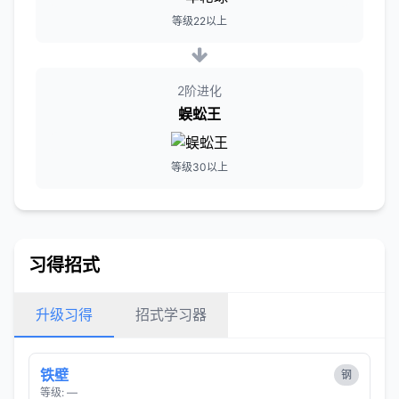
等级22以上
2阶进化
蜈蚣王
等级30以上
习得招式
升级习得
招式学习器
铁壁
钢
等级: —