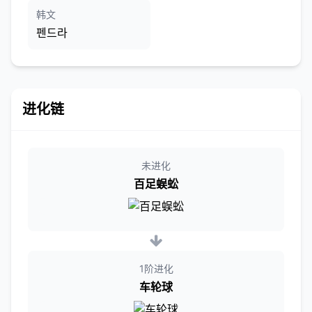
韩文
펜드라
进化链
未进化
百足蜈蚣
1阶进化
车轮球