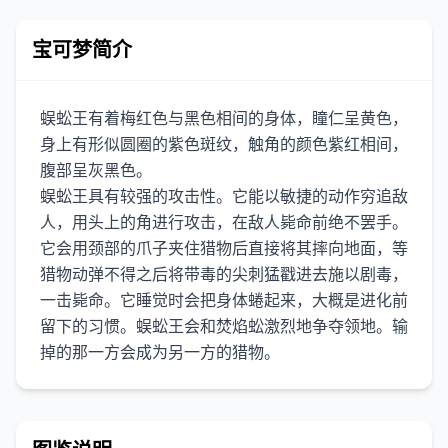
宝可梦简介
蜈蚣王有着梅红色与黑色相间的身体，瞳仁呈黄色，
身上有形似圆圈的紫色斑纹，触角的颜色紫红相间，
腹部呈灰黑色。
蜈蚣王具有较强的攻击性。它能以敏捷的动作穷追敌
人，用头上的角进行攻击，在敌人毙命前绝不罢手。
它会用颈部的爪子夹住猎物后直接将其摔向地面，等
猎物动弹不得之后将带毒的尖刺猛戳进去施以剧毒，
一击毙命。它睡觉时会把身体蜷起来，大概是进化前
留下的习惯。蜈蚣王会和焚焰蚣激烈地争夺领地。输