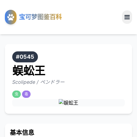
工具
宝可梦图鉴百科
关于
#0545
蜈蚣王
Scolipede / ペンドラー
虫
毒
基本信息