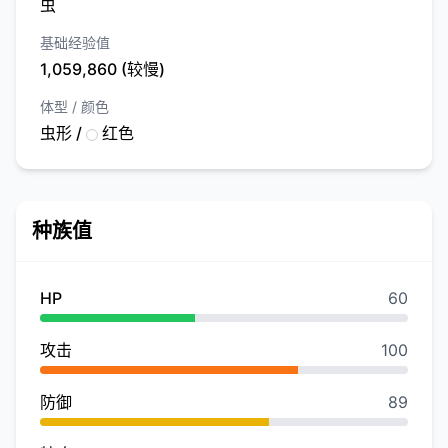
虫
基础经验值
1,059,860 (较慢)
体型 / 颜色
虫形 /
红色
种族值
HP
60
攻击
100
防御
89