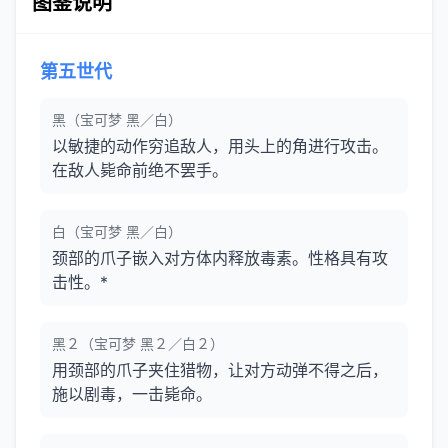
图鉴说明
第五世代
黑（宝可梦 黑／白）
以敏捷的动作穷追敌人，用头上的角进行攻击。
在敌人毙命前绝不罢手。
白（宝可梦 黑／白）
颈部的爪子嵌入对方体内释放毒素。性格具有攻
击性。*
黑２（宝可梦 黑２／白２）
用颈部的爪子夹住猎物，让对方动弹不得之后，
施以剧毒，一击毙命。