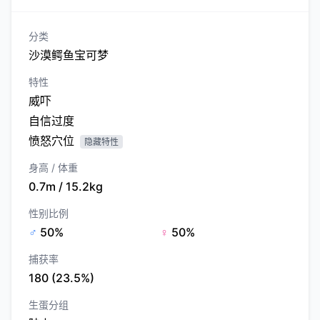
分类
沙漠鳄鱼宝可梦
特性
威吓
自信过度
愤怒穴位
隐藏特性
身高 / 体重
0.7m / 15.2kg
性别比例
♂
50%
♀
50%
捕获率
180 (23.5%)
生蛋分组