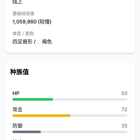
陆上
基础经验值
1,059,860 (较慢)
体型 / 颜色
四足兽形 /
褐色
种族值
HP
50
攻击
72
防御
35