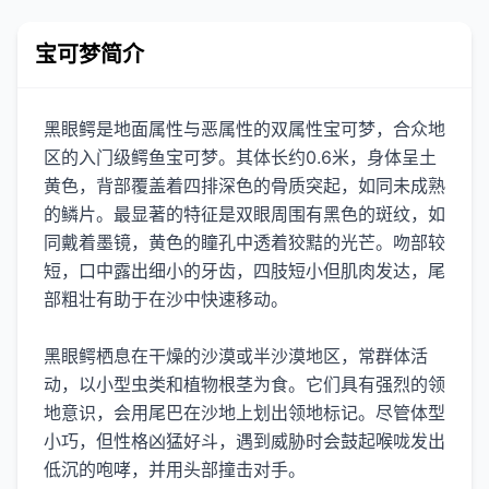
宝可梦简介
黑眼鳄是地面属性与恶属性的双属性宝可梦，合众地
区的入门级鳄鱼宝可梦。其体长约0.6米，身体呈土
黄色，背部覆盖着四排深色的骨质突起，如同未成熟
的鳞片。最显著的特征是双眼周围有黑色的斑纹，如
同戴着墨镜，黄色的瞳孔中透着狡黠的光芒。吻部较
短，口中露出细小的牙齿，四肢短小但肌肉发达，尾
部粗壮有助于在沙中快速移动。
黑眼鳄栖息在干燥的沙漠或半沙漠地区，常群体活
动，以小型虫类和植物根茎为食。它们具有强烈的领
地意识，会用尾巴在沙地上划出领地标记。尽管体型
小巧，但性格凶猛好斗，遇到威胁时会鼓起喉咙发出
低沉的咆哮，并用头部撞击对手。