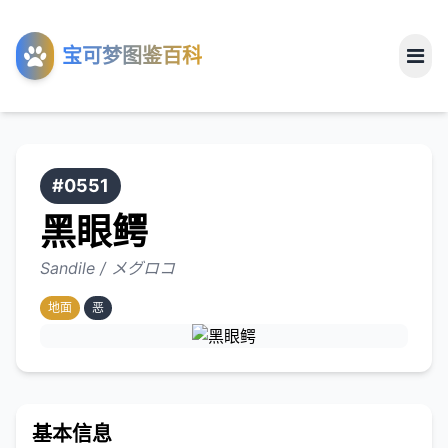
工具
宝可梦图鉴百科
关于
#0551
黑眼鳄
Sandile / メグロコ
地面
恶
基本信息