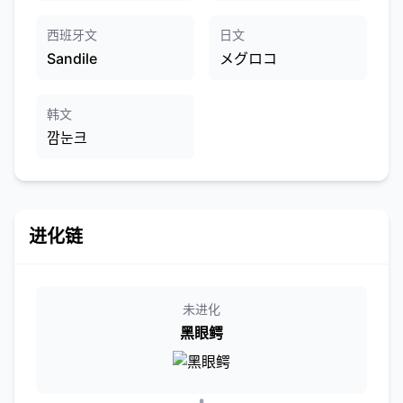
西班牙文
日文
Sandile
メグロコ
韩文
깜눈크
进化链
未进化
黑眼鳄