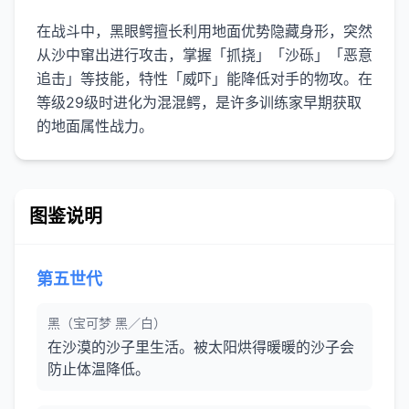
在战斗中，黑眼鳄擅长利用地面优势隐藏身形，突然
从沙中窜出进行攻击，掌握「抓挠」「沙砾」「恶意
追击」等技能，特性「威吓」能降低对手的物攻。在
等级29级时进化为混混鳄，是许多训练家早期获取
的地面属性战力。
图鉴说明
第五世代
黑（宝可梦 黑／白）
在沙漠的沙子里生活。被太阳烘得暖暖的沙子会
防止体温降低。