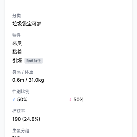
分类
垃圾袋宝可梦
特性
恶臭
黏着
引爆
隐藏特性
身高 / 体重
0.6m / 31.0kg
性别比例
♂
50%
♀
50%
捕获率
190 (24.8%)
生蛋分组