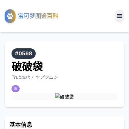
工具
宝可梦图鉴百科
关于
#0568
破破袋
Trubbish / ヤブクロン
毒
基本信息