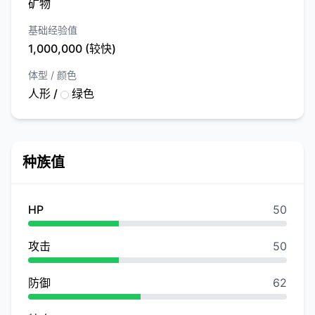
矿物
基础经验值
1,000,000 (较快)
体型 / 颜色
人形 /
绿色
种族值
HP
50
攻击
50
防御
62