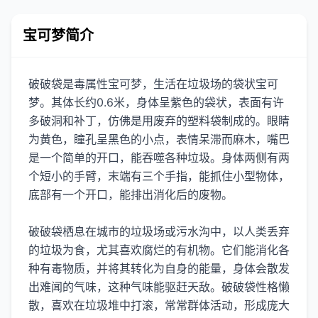
宝可梦简介
破破袋是毒属性宝可梦，生活在垃圾场的袋状宝可
梦。其体长约0.6米，身体呈紫色的袋状，表面有许
多破洞和补丁，仿佛是用废弃的塑料袋制成的。眼睛
为黄色，瞳孔呈黑色的小点，表情呆滞而麻木，嘴巴
是一个简单的开口，能吞噬各种垃圾。身体两侧有两
个短小的手臂，末端有三个手指，能抓住小型物体，
底部有一个开口，能排出消化后的废物。
破破袋栖息在城市的垃圾场或污水沟中，以人类丢弃
的垃圾为食，尤其喜欢腐烂的有机物。它们能消化各
种有毒物质，并将其转化为自身的能量，身体会散发
出难闻的气味，这种气味能驱赶天敌。破破袋性格懒
散，喜欢在垃圾堆中打滚，常常群体活动，形成庞大