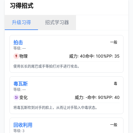
习得招式
升级习得
招式学习器
拍击
一般
等级: —
物理
威力: 40
命中: 100%
PP: 35
使用长长的尾巴或手等拍打对手进行攻击。
毒瓦斯
毒
等级: —
变化
威力: -
命中: 90%
PP: 40
将毒瓦斯吹到对手的脸上，从而让对手陷入中毒状态。
回收利用
一般
等级: 3