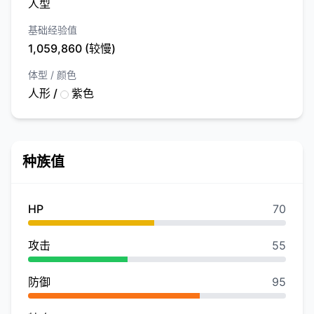
人型
基础经验值
1,059,860 (较慢)
体型 / 颜色
人形 /
紫色
种族值
HP
70
攻击
55
防御
95