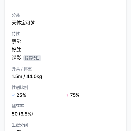
分类
天体宝可梦
特性
察觉
好胜
踩影
隐藏特性
身高 / 体重
1.5m / 44.0kg
性别比例
♂
25%
♀
75%
捕获率
50 (6.5%)
生蛋分组