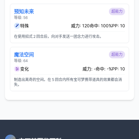
预知未来
超能力
等级: 56
特殊
威力: 120
命中: 100%
PP: 10
在使用招式２回合后，向对手发送一团念力进行攻击。
魔法空间
超能力
等级: 64
变化
威力: -
命中: -%
PP: 10
制造出离奇的空间。在５回合内所有宝可梦携带道具的效果都会消
失。