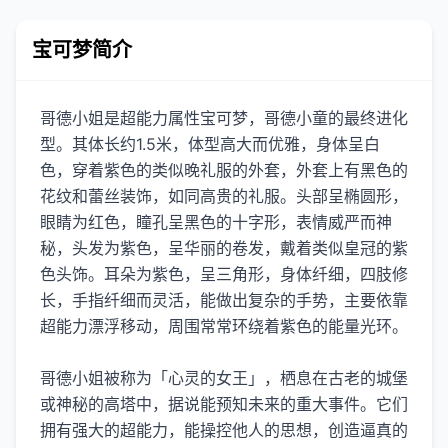
宝可梦简介
哥德小姐是超能力属性宝可梦，哥德小童的最终进化
型。其体长约1.5米，体型高大而优雅，身体呈白
色，穿着紫色的类似晚礼服的外套，外套上有黑色的
花纹和蕾丝装饰，如同高贵的礼服。头部呈椭圆形，
眼睛为红色，瞳孔呈黑色的十字形，表情威严而神
秘，头发为紫色，呈华丽的卷发，戴着类似皇冠的紫
色头饰。耳朵为紫色，呈三角形，身体纤细，四肢修
长，手指纤细而灵活，能做出复杂的手势，主要依靠
超能力漂浮移动，周围常常环绕着紫色的能量光环。
哥德小姐被称为「心灵的女王」，栖息在古老的城堡
或神秘的高塔中，据说能预知未来的重大事件。它们
拥有强大的超能力，能操控他人的思想，创造逼真的