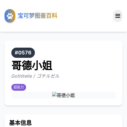
工具
宝可梦图鉴百科
关于
#0576
哥德小姐
Gothitelle / ゴチルゼル
超能力
基本信息