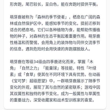
形奔跑，尾巴较长，呈白色，能在奔跑时提供平衡。
萌芽鹿被称为「森林的季节使者」，栖息在广阔的森
林或自然保护区中，能感知季节的变化，提前迁移到
适合的栖息地。它们以各种植物为食，能帮助传播植
物的种子，对森林的生态平衡起着重要作用。萌芽鹿
性格温和而警惕，会用角上的装饰物与同伴交流季节
的信息，遇到危险时会用快速的奔跑摆脱敌人。
萌芽鹿在等级34级由四季鹿进化而来，掌握「木
角」「自然之力」「能量球」等技能，特性「叶绿
素」或「食草」使其在不同环境下具有优势。在动画
《宝可梦：超级愿望》中，一群萌芽鹿展示了随季节
变化的外观，展现了其与自然的紧密联系；游戏中因
其双属性和独特的季节变化，成为一般属性与草属性
的重要战力，深受收藏家和战术型训练家的喜爱。