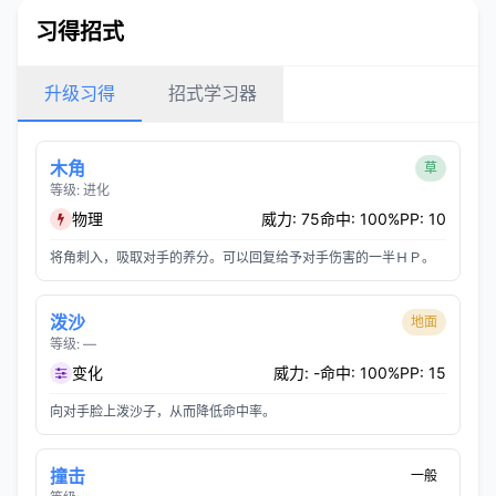
习得招式
升级习得
招式学习器
木角
草
等级: 进化
物理
威力: 75
命中: 100%
PP: 10
将角刺入，吸取对手的养分。可以回复给予对手伤害的一半ＨＰ。
泼沙
地面
等级: —
变化
威力: -
命中: 100%
PP: 15
向对手脸上泼沙子，从而降低命中率。
撞击
一般