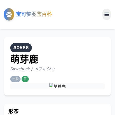
工具
宝可梦图鉴百科
关于
#0586
萌芽鹿
Sawsbuck / メブキジカ
一般
草
形态