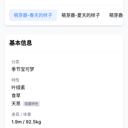
萌芽鹿-春天的样子
萌芽鹿-夏天的样子
萌芽鹿-
基本信息
分类
季节宝可梦
特性
叶绿素
食草
天恩
隐藏特性
身高 / 体重
1.9m / 92.5kg