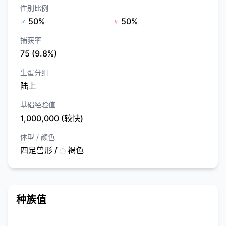
性别比例
♂
50%
♀
50%
捕获率
75 (9.8%)
生蛋分组
陆上
基础经验值
1,000,000 (较快)
体型 / 颜色
四足兽形 /
褐色
种族值