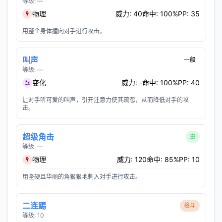
等级: —
物理
威力: 40
命中: 100%
PP: 35
用整个身体撞向对手进行攻击。
叫声
一般
等级: —
变化
威力: -
命中: 100%
PP: 40
让对手听可爱的叫声，引开注意力使其疏忽，从而降低对手的攻
击。
超级角击
虫
等级: —
物理
威力: 120
命中: 85%
PP: 10
用坚硬且华丽的角狠狠地刺入对手进行攻击。
二连踢
格斗
等级: 10