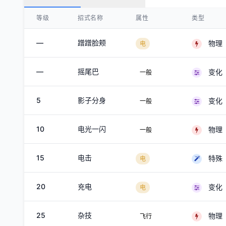
等级
招式名称
属性
类型
—
蹭蹭脸颊
物理
电
—
摇尾巴
变化
一般
5
影子分身
变化
一般
10
电光一闪
物理
一般
15
电击
特殊
电
20
充电
变化
电
25
杂技
物理
飞行