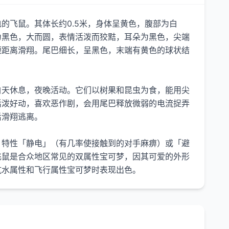
的飞鼠。其体长约0.5米，身体呈黄色，腹部为白
为黑色，大而圆，表情活泼而狡黠，耳朵为黑色，尖端
短距离滑翔。尾巴细长，呈黑色，末端有黄色的球状结
白天休息，夜晚活动。它们以树果和昆虫为食，能用尖
活泼好动，喜欢恶作剧，会用尾巴释放微弱的电流捉弄
后滑翔逃离。
，特性「静电」（有几率使接触到的对手麻痹）或「避
飞鼠是合众地区常见的双属性宝可梦，因其可爱的外形
抗水属性和飞行属性宝可梦时表现出色。