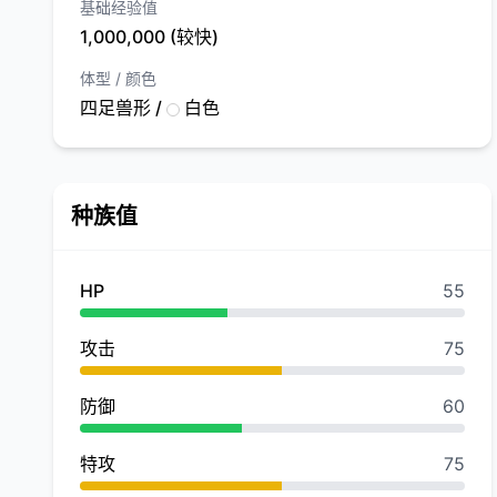
基础经验值
1,000,000 (较快)
体型 / 颜色
四足兽形 /
白色
种族值
HP
55
攻击
75
防御
60
特攻
75