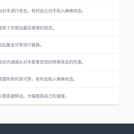
向对手进行攻击。有时会让对手陷入麻痹状态。
连续３次使出最后使用的招式。
和后备宝可梦进行替换。
回合内减弱从对手那里受到的特殊攻击的伤害。
周围所有的宝可梦。有时会陷入麻痹状态。
以便高速移动。大幅提高自己的速度。