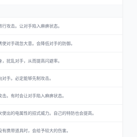
进行攻击。让对手陷入麻痹状态。
诱使对手疏忽大意。会降低对手的防御。
身，扰乱对手，从而提高闪避率。
向对手。必定能够先制攻击。
攻击。有时会让对手陷入麻痹状态。
次使出的电属性的招式威力。自己的特防也会提高。
没有携带道具时，会给予较大的伤害。