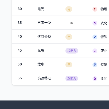
30
电光
物理
电
35
再来一次
变化
一般
40
伏特替换
特殊
电
45
光墙
变化
超能力
50
放电
特殊
电
55
高速移动
变化
超能力