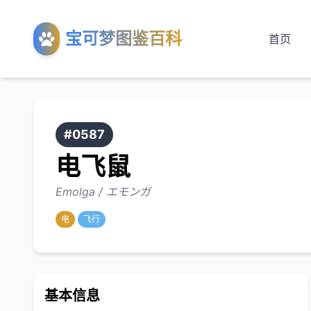
宝可梦图鉴百科
首页
#0587
电飞鼠
Emolga / エモンガ
电
飞行
基本信息