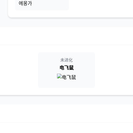
에몽가
未进化
电飞鼠