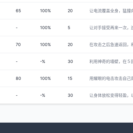
65
100%
20
让电流覆盖全身，猛撞
-
100%
5
让对手接受再来一次，
70
100%
20
在攻击之后急速返回，
-
-%
30
利用神奇的墙壁，在５
80
100%
15
用耀眼的电击攻击自己
-
-%
30
让身体放松变得轻盈，