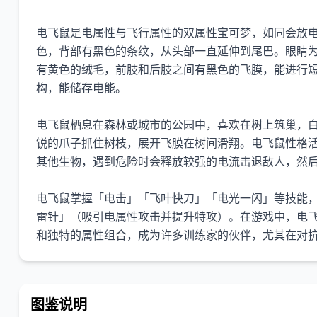
电飞鼠是电属性与飞行属性的双属性宝可梦，如同会放电
色，背部有黑色的条纹，从头部一直延伸到尾巴。眼睛
有黄色的绒毛，前肢和后肢之间有黑色的飞膜，能进行
构，能储存电能。
电飞鼠栖息在森林或城市的公园中，喜欢在树上筑巢，
锐的爪子抓住树枝，展开飞膜在树间滑翔。电飞鼠性格
其他生物，遇到危险时会释放较强的电流击退敌人，然
电飞鼠掌握「电击」「飞叶快刀」「电光一闪」等技能
雷针」（吸引电属性攻击并提升特攻）。在游戏中，电
和独特的属性组合，成为许多训练家的伙伴，尤其在对
图鉴说明