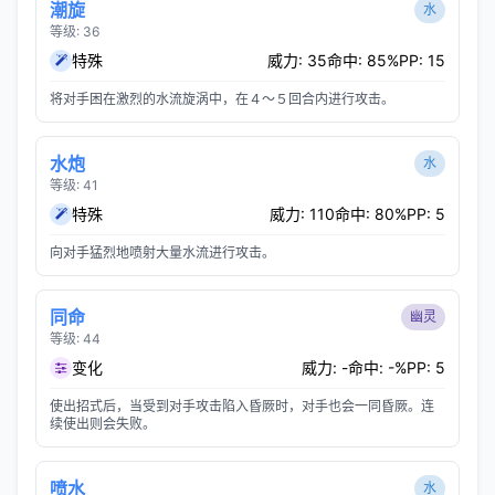
潮旋
水
等级: 36
特殊
威力: 35
命中: 85%
PP: 15
将对手困在激烈的水流旋涡中，在４～５回合内进行攻击。
水炮
水
等级: 41
特殊
威力: 110
命中: 80%
PP: 5
向对手猛烈地喷射大量水流进行攻击。
同命
幽灵
等级: 44
变化
威力: -
命中: -%
PP: 5
使出招式后，当受到对手攻击陷入昏厥时，对手也会一同昏厥。连
续使出则会失败。
喷水
水