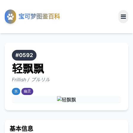
工具
宝可梦图鉴百科
关于
#0592
轻飘飘
Frillish / プルリル
水
幽灵
基本信息