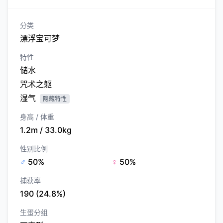
分类
漂浮宝可梦
特性
储水
咒术之躯
湿气
隐藏特性
身高 / 体重
1.2m / 33.0kg
性别比例
♂
50%
♀
50%
捕获率
190 (24.8%)
生蛋分组