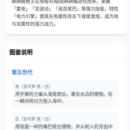
麻麻鳗鱼王在等级40级由麻麻鳗进化而来，掌握
「雷电」「龙波动」「液态尾巴」等强力技能，特性
「电力引擎」使其在电属性攻击下速度激增，成为电
与龙属性的强力战力。
图鉴说明
第五世代
黑（宝可梦 黑／白）
用手臂的力量从海里爬出，袭击水边的猎物。在
一瞬间将对方拖入海中。
白（宝可梦 黑／白）
用吸盘一样的嘴巴吸住猎物，并从刺入的牙齿中