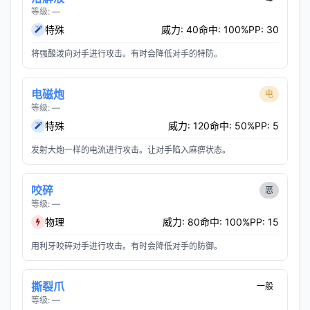
等级: —
特殊
威力: 40
命中: 100%
PP: 30
将强酸泼向对手进行攻击。有时会降低对手的特防。
电磁炮
电
等级: —
特殊
威力: 120
命中: 50%
PP: 5
发射大炮一样的电流进行攻击。让对手陷入麻痹状态。
咬碎
恶
等级: —
物理
威力: 80
命中: 100%
PP: 15
用利牙咬碎对手进行攻击。有时会降低对手的防御。
撕裂爪
一般
等级: —