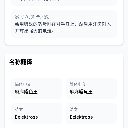
紫（宝可梦 朱／紫）
会用吸盘的嘴吸附在对手身上，然后用牙齿刺入
并放出强大的电流。
名称翻译
简体中文
繁体中文
麻麻鳗鱼王
麻麻鰻魚王
英文
法文
Eelektross
Eelektross