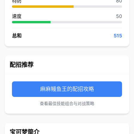
特防
80
速度
50
总和
515
配招推荐
麻麻鳗鱼王的配招攻略
查看最佳技能组合与对战策略
宝可梦简介