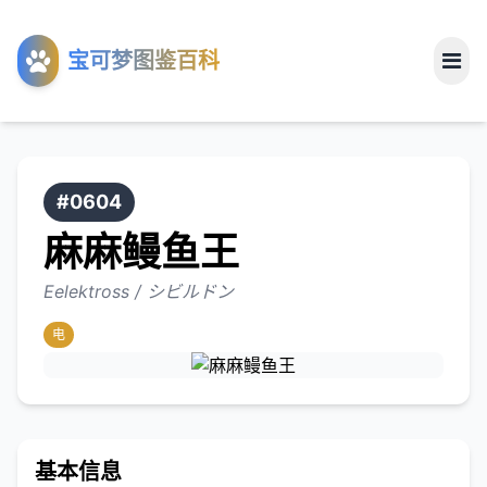
工具
宝可梦图鉴百科
关于
#0604
麻麻鳗鱼王
Eelektross / シビルドン
电
基本信息