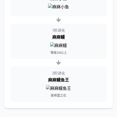
1阶进化
麻麻鳗
等级39以上
2阶进化
麻麻鳗鱼王
使用雷之石