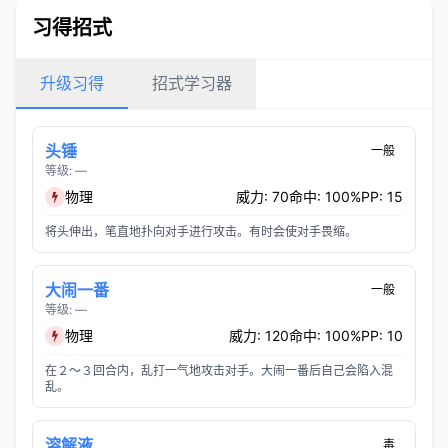
习得招式
升级习得
招式学习器
头锤
一般
等级: —
物理
威力: 70
命中: 100%
PP: 15
将头伸出，笔直地扑向对手进行攻击。有时会使对手畏缩。
大闹一番
一般
等级: —
物理
威力: 120
命中: 100%
PP: 10
在２～３回合内，乱打一气地攻击对手。大闹一番后自己会陷入混
乱。
溶解液
毒