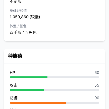
不定形
基础经验值
1,059,860 (较慢)
体型 / 颜色
双手形 /
黑色
种族值
HP
60
攻击
55
防御
90