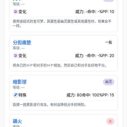
等级: —
变化
威力: -
命中: -%
PP: 10
使用该招式的宝可梦，其属性是幽灵属性或其他属性时，效果会不
一样。
分担痛楚
一般
等级: —
变化
威力: -
命中: -%
PP: 20
将自己的ＨＰ和对手的ＨＰ相加，然后自己和对手友好地平分。
暗影球
幽灵
等级: —
特殊
威力: 80
命中: 100%
PP: 15
投掷一团黑影进行攻击。有时会降低对手的特防。
磷火
火
等级: —