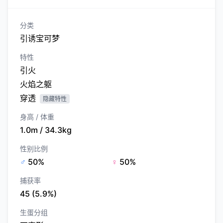
分类
引诱宝可梦
特性
引火
火焰之躯
穿透
隐藏特性
身高 / 体重
1.0m / 34.3kg
性别比例
♂
50%
♀
50%
捕获率
45 (5.9%)
生蛋分组