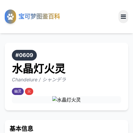
工具
宝可梦图鉴百科
关于
#0609
水晶灯火灵
Chandelure / シャンデラ
幽灵
火
基本信息