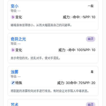
变小
一般
等级: —
变化
威力: -
命中: -%
PP: 10
蜷缩身体显得很小，从而大幅提高自己的闪避率。
奇异之光
幽灵
等级: —
变化
威力: -
命中: 100%
PP: 10
显示奇怪的光，扰乱对手。使对手混乱。
浊雾
毒
等级: —
特殊
威力: 30
命中: 70%
PP: 20
将肮脏的浓雾吹向对手进行攻击。有时会让对手陷入中毒状态。
咒术
幽灵